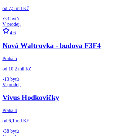
od
7,5 mil Kč
•
33 bytů
V prodeji
4,6
Nová Waltrovka - budova F3F4
Praha 5
od
10,2 mil Kč
•
13 bytů
V prodeji
Vivus Hodkovičky
Praha 4
od
6,1 mil Kč
•
38 bytů