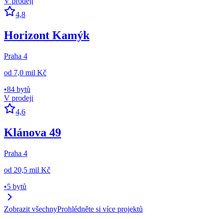
V prodeji
4,8
Horizont Kamýk
Praha 4
od
7,0 mil Kč
•
84 bytů
V prodeji
4,6
Klánova 49
Praha 4
od
20,5 mil Kč
•
5 bytů
Zobrazit všechny
Prohlédněte si více projektů