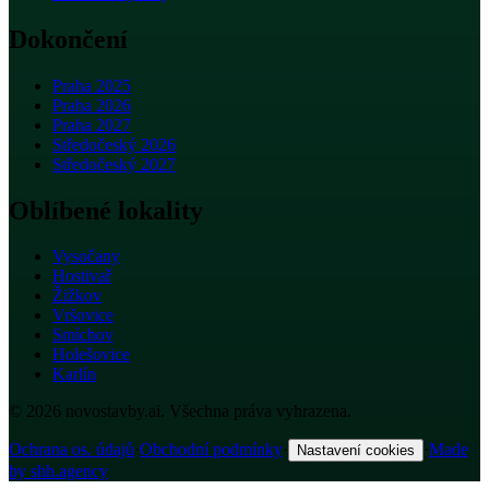
Dokončení
Praha 2025
Praha 2026
Praha 2027
Středočeský 2026
Středočeský 2027
Oblíbené lokality
Vysočany
Hostivař
Žižkov
Vršovice
Smíchov
Holešovice
Karlín
© 2026 novostavby.ai. Všechna práva vyhrazena.
Ochrana os. údajů
·
Obchodní podmínky
·
·
Made
Nastavení cookies
by shh.agency