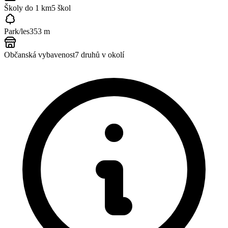
Školy do 1 km
5
škol
Park/les
353 m
Občanská vybavenost
7
druhů v okolí