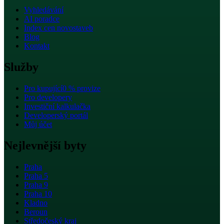
Vyhledávání
AI poradce
Index cen novostaveb
Blog
Kontakt
Služby
Pro kupující
0 % provize
Pro developery
Investiční kalkulačka
Developerský portál
Můj účet
Nejlevnější byty
Praha
Praha 5
Praha 9
Praha 10
Kladno
Beroun
Středočeský kraj