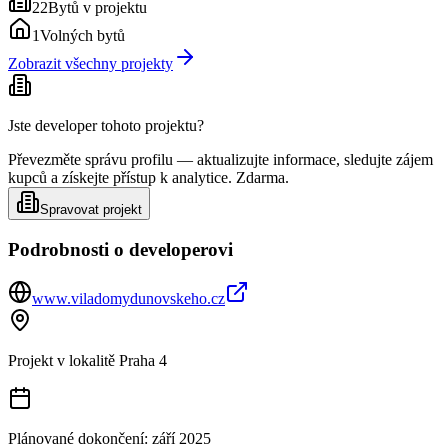
22
Bytů v projektu
1
Volných bytů
Zobrazit všechny projekty
Jste developer tohoto projektu?
Převezměte správu profilu — aktualizujte informace, sledujte zájem
kupců a získejte přístup k analytice. Zdarma.
Spravovat projekt
Podrobnosti o developerovi
www.viladomydunovskeho.cz
Projekt v lokalitě
Praha 4
Plánované dokončení:
září 2025