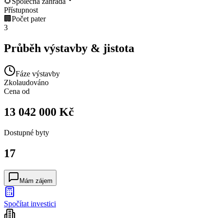
🌻
Společná zahrada
Přístupnost
🏢
Počet pater
3
Průběh výstavby & jistota
Fáze výstavby
Zkolaudováno
Cena od
13 042 000 Kč
Dostupné
byty
17
Mám zájem
Spočítat investici