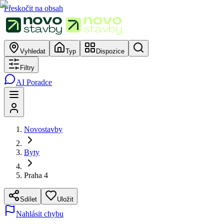
Přeskočit na obsah
Vyhledat
Typ
Dispozice
Filtry
AI Poradce
Novostavby
Byty
Praha 4
Sdílet
Uložit
Nahlásit chybu