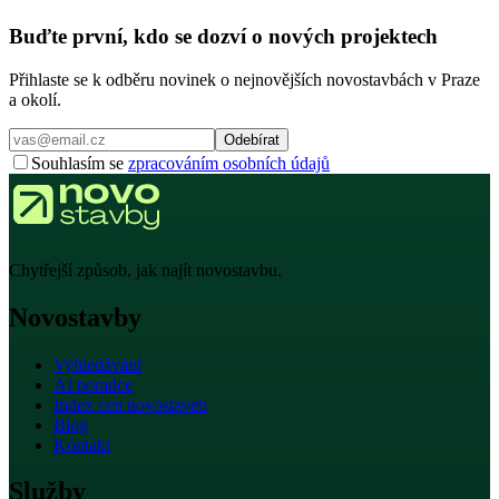
Buďte první, kdo se dozví o nových projektech
Přihlaste se k odběru novinek o nejnovějších novostavbách v Praze
a okolí.
Odebírat
Souhlasím se
zpracováním osobních údajů
Chytřejší způsob, jak najít novostavbu.
Novostavby
Vyhledávání
AI poradce
Index cen novostaveb
Blog
Kontakt
Služby