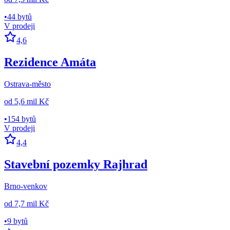
•
44 bytů
V prodeji
4,6
Rezidence Amáta
Ostrava-město
od
5,6 mil Kč
•
154 bytů
V prodeji
4,4
Stavební pozemky Rajhrad
Brno-venkov
od
7,7 mil Kč
•
9 bytů