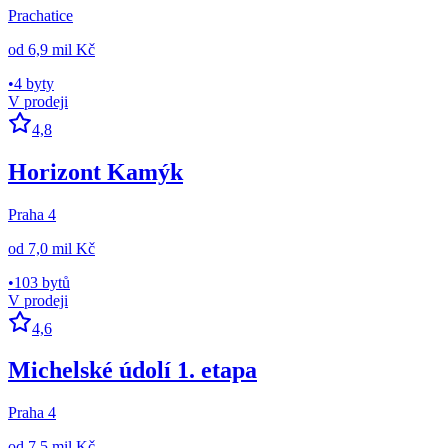
Prachatice
od
6,9 mil Kč
•
4 byty
V prodeji
4,8
Horizont Kamýk
Praha 4
od
7,0 mil Kč
•
103 bytů
V prodeji
4,6
Michelské údolí 1. etapa
Praha 4
od
7,5 mil Kč