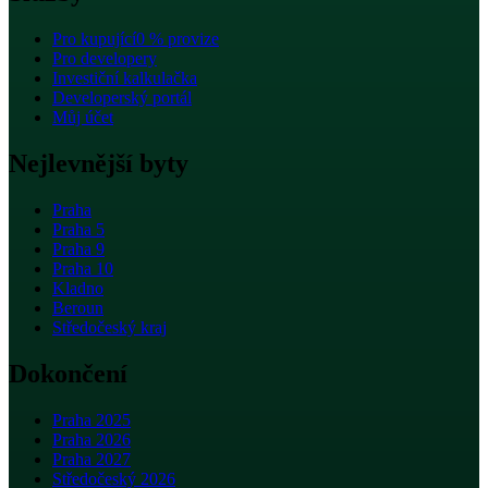
Pro kupující
0 % provize
Pro developery
Investiční kalkulačka
Developerský portál
Můj účet
Nejlevnější byty
Praha
Praha 5
Praha 9
Praha 10
Kladno
Beroun
Středočeský kraj
Dokončení
Praha 2025
Praha 2026
Praha 2027
Středočeský 2026