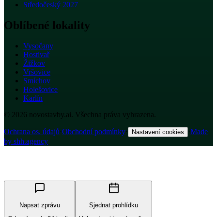
Středočeský 2027
Oblíbené lokality
Vysočany
Hostivař
Žižkov
Vršovice
Smíchov
Holešovice
Karlín
© 2026 novostavby.ai. Všechna práva vyhrazena.
Ochrana os. údajů
·
Obchodní podmínky
·
·
Made
Nastavení cookies
by shh.agency
Napsat zprávu
Sjednat prohlídku