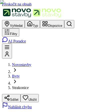
Přeskočit na obsah
Vyhledat
Typ
Dispozice
Filtry
AI Poradce
Novostavby
Byty
Strakonice
Sdílet
Uložit
Nahlásit chybu