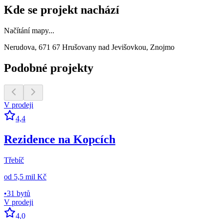
Kde se projekt nachází
Načítání mapy...
Nerudova, 671 67 Hrušovany nad Jevišovkou, Znojmo
Podobné projekty
V prodeji
4,4
Rezidence na Kopcích
Třebíč
od
5,5 mil Kč
•
31 bytů
V prodeji
4,0