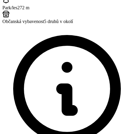
Park/les
272 m
Občanská vybavenost
5
druhů v okolí