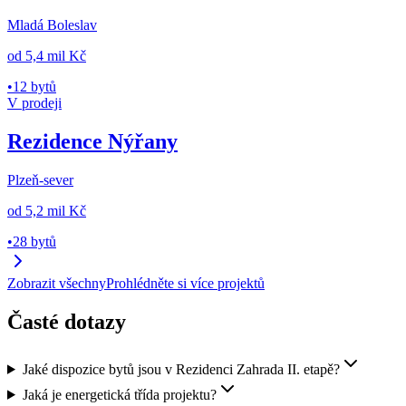
Mladá Boleslav
od
5,4 mil Kč
•
12 bytů
V prodeji
Rezidence Nýřany
Plzeň-sever
od
5,2 mil Kč
•
28 bytů
Zobrazit všechny
Prohlédněte si více projektů
Časté dotazy
Jaké dispozice bytů jsou v Rezidenci Zahrada II. etapě?
Jaká je energetická třída projektu?