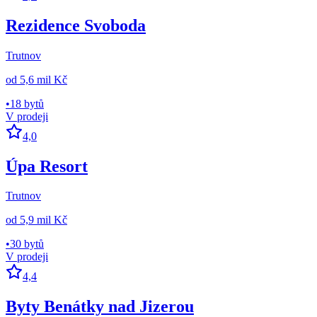
Rezidence Svoboda
Trutnov
od
5,6 mil Kč
•
18 bytů
V prodeji
4,0
Úpa Resort
Trutnov
od
5,9 mil Kč
•
30 bytů
V prodeji
4,4
Byty Benátky nad Jizerou