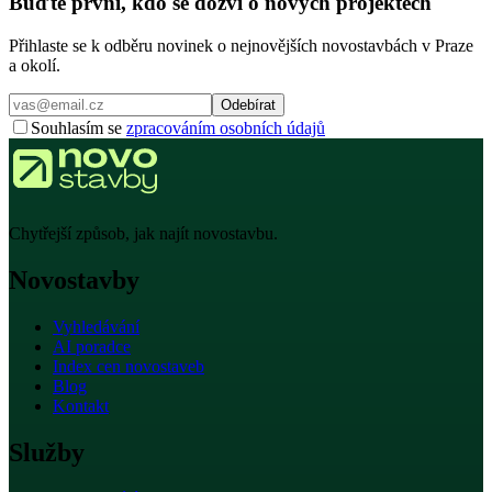
Buďte první, kdo se dozví o nových projektech
Přihlaste se k odběru novinek o nejnovějších novostavbách v Praze
a okolí.
Odebírat
Souhlasím se
zpracováním osobních údajů
Chytřejší způsob, jak najít novostavbu.
Novostavby
Vyhledávání
AI poradce
Index cen novostaveb
Blog
Kontakt
Služby