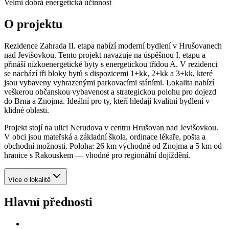
Velmi dobrá energetická účinnost
O projektu
Rezidence Zahrada II. etapa nabízí moderní bydlení v Hrušovanech
nad Jevišovkou. Tento projekt navazuje na úspěšnou I. etapu a
přináší nízkoenergetické byty s energetickou třídou A. V rezidenci
se nachází tři bloky bytů s dispozicemi 1+kk, 2+kk a 3+kk, které
jsou vybaveny vyhrazenými parkovacími stáními. Lokalita nabízí
veškerou občanskou vybavenost a strategickou polohu pro dojezd
do Brna a Znojma. Ideální pro ty, kteří hledají kvalitní bydlení v
klidné oblasti.
Projekt stojí na ulici Nerudova v centru Hrušovan nad Jevišovkou.
V obci jsou mateřská a základní škola, ordinace lékaře, pošta a
obchodní možnosti. Poloha: 26 km východně od Znojma a 5 km od
hranice s Rakouskem — vhodné pro regionální dojíždění.
Více o lokalitě
Hlavní přednosti