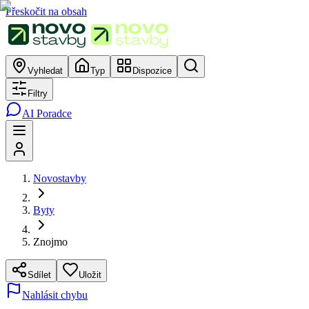
Přeskočit na obsah
Vyhledat
Typ
Dispozice
Filtry
AI Poradce
Novostavby
Byty
Znojmo
Sdílet
Uložit
Nahlásit chybu