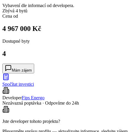
Vybavení dle informací od developera.
Zbývá 4 bytů
Cena od
4 967 000 Kč
Dostupné
byty
4
Mám zájem
Spočítat investici
Developer
Fips Energo
Nezávazná poptávka · Odpovíme do 24h
Jste developer tohoto projektu?
Převezměte správu profilu — aktualizujte informace, sledujte zájem