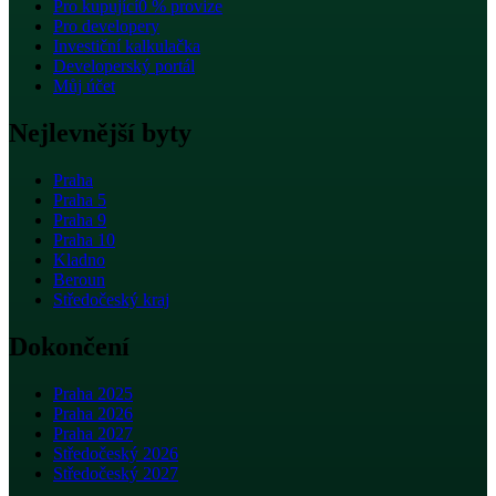
Pro kupující
0 % provize
Pro developery
Investiční kalkulačka
Developerský portál
Můj účet
Nejlevnější byty
Praha
Praha 5
Praha 9
Praha 10
Kladno
Beroun
Středočeský kraj
Dokončení
Praha 2025
Praha 2026
Praha 2027
Středočeský 2026
Středočeský 2027