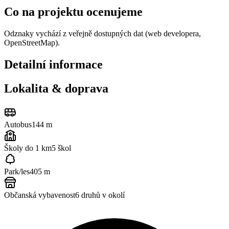
Co na projektu ocenujeme
Odznaky vychází z veřejně dostupných dat (web developera,
OpenStreetMap).
Detailní informace
Lokalita & doprava
Autobus
144 m
Školy do 1 km
5
škol
Park/les
405 m
Občanská vybavenost
6
druhů v okolí