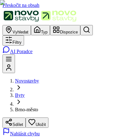
Přeskočit na obsah
Vyhledat
Typ
Dispozice
Filtry
AI Poradce
Novostavby
Byty
Brno-město
Sdílet
Uložit
Nahlásit chybu