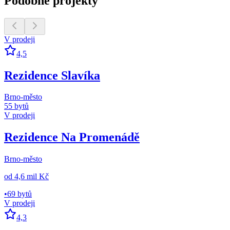
Podobné projekty
V prodeji
4,5
Rezidence Slavíka
Brno-město
55 bytů
V prodeji
Rezidence Na Promenádě
Brno-město
od
4,6 mil Kč
•
69 bytů
V prodeji
4,3