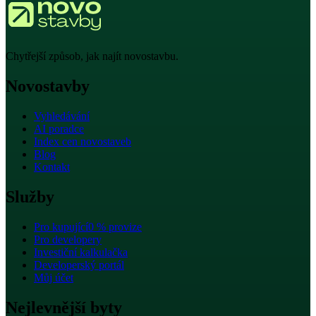
Chytřejší způsob, jak najít novostavbu.
Novostavby
Vyhledávání
AI poradce
Index cen novostaveb
Blog
Kontakt
Služby
Pro kupující
0 % provize
Pro developery
Investiční kalkulačka
Developerský portál
Můj účet
Nejlevnější byty