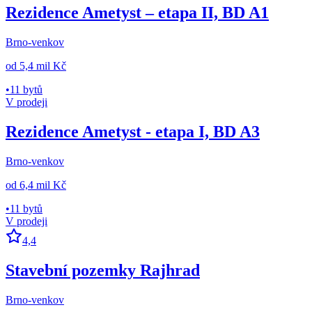
Rezidence Ametyst – etapa II, BD A1
Brno-venkov
od
5,4 mil Kč
•
11 bytů
V prodeji
Rezidence Ametyst - etapa I, BD A3
Brno-venkov
od
6,4 mil Kč
•
11 bytů
V prodeji
4,4
Stavební pozemky Rajhrad
Brno-venkov