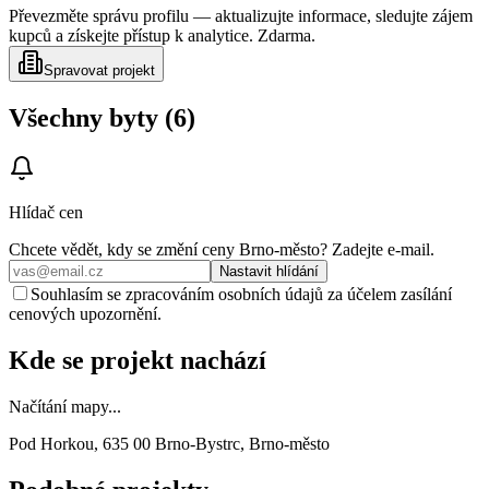
Převezměte správu profilu — aktualizujte informace, sledujte zájem
kupců a získejte přístup k analytice. Zdarma.
Spravovat projekt
Všechny byty (6)
Hlídač cen
Chcete vědět, kdy se změní ceny
Brno-město
? Zadejte e‑mail.
Nastavit hlídání
Souhlasím se zpracováním osobních údajů za účelem zasílání
cenových upozornění.
Kde se projekt nachází
Načítání mapy...
Pod Horkou, 635 00 Brno-Bystrc, Brno-město