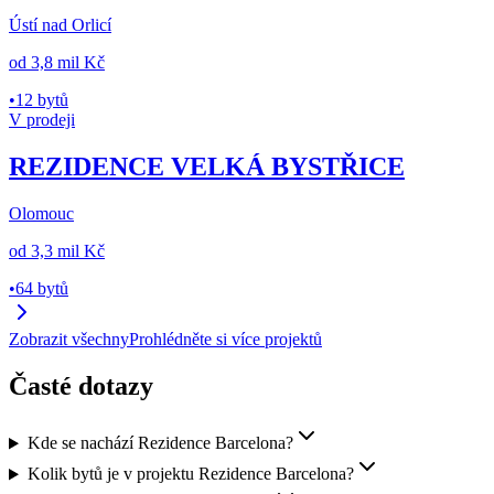
Ústí nad Orlicí
od
3,8 mil Kč
•
12 bytů
V prodeji
REZIDENCE VELKÁ BYSTŘICE
Olomouc
od
3,3 mil Kč
•
64 bytů
Zobrazit všechny
Prohlédněte si více projektů
Časté dotazy
Kde se nachází Rezidence Barcelona?
Kolik bytů je v projektu Rezidence Barcelona?