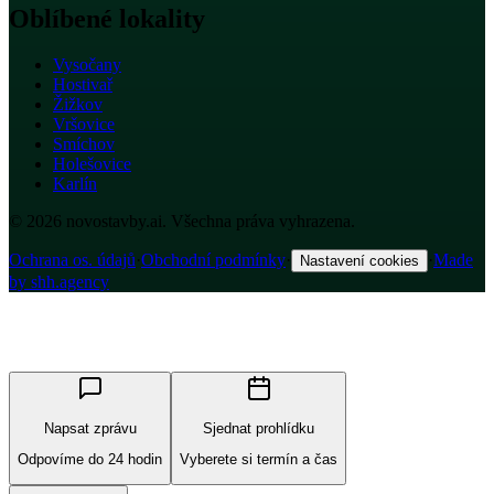
Oblíbené lokality
Vysočany
Hostivař
Žižkov
Vršovice
Smíchov
Holešovice
Karlín
© 2026 novostavby.ai. Všechna práva vyhrazena.
Ochrana os. údajů
·
Obchodní podmínky
·
·
Made
Nastavení cookies
by shh.agency
Napsat zprávu
Sjednat prohlídku
Odpovíme do 24 hodin
Vyberete si termín a čas