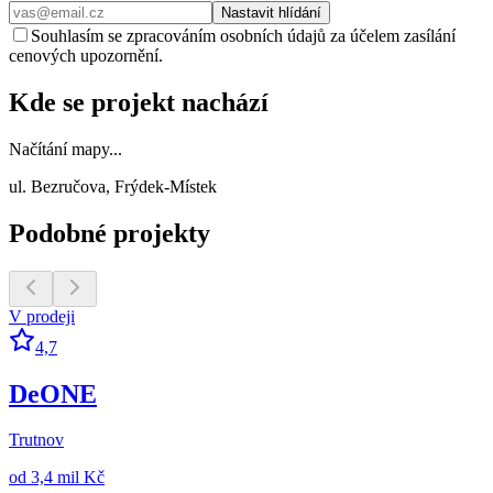
Nastavit hlídání
Souhlasím se zpracováním osobních údajů za účelem zasílání
cenových upozornění.
Kde se projekt nachází
Načítání mapy...
ul. Bezručova, Frýdek-Místek
Podobné projekty
V prodeji
4,7
DeONE
Trutnov
od
3,4 mil Kč