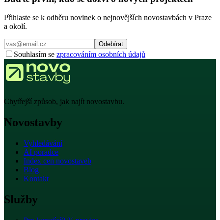
Přihlaste se k odběru novinek o nejnovějších novostavbách v Praze
a okolí.
Odebírat
Souhlasím se
zpracováním osobních údajů
Chytřejší způsob, jak najít novostavbu.
Novostavby
Vyhledávání
AI poradce
Index cen novostaveb
Blog
Kontakt
Služby