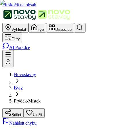
Přeskočit na obsah
Vyhledat
Typ
Dispozice
Filtry
AI Poradce
Novostavby
Byty
Frýdek-Místek
Sdílet
Uložit
Nahlásit chybu