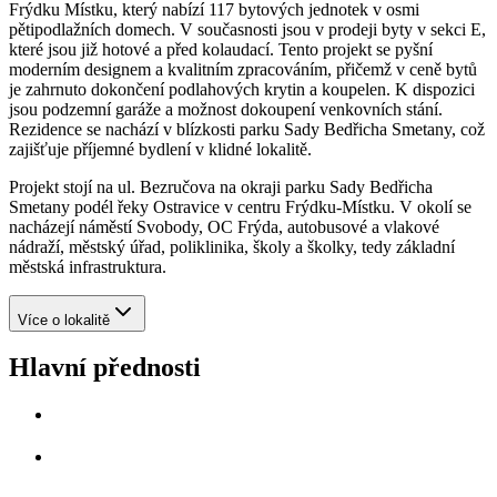
Frýdku Místku, který nabízí 117 bytových jednotek v osmi
pětipodlažních domech. V současnosti jsou v prodeji byty v sekci E,
které jsou již hotové a před kolaudací. Tento projekt se pyšní
moderním designem a kvalitním zpracováním, přičemž v ceně bytů
je zahrnuto dokončení podlahových krytin a koupelen. K dispozici
jsou podzemní garáže a možnost dokoupení venkovních stání.
Rezidence se nachází v blízkosti parku Sady Bedřicha Smetany, což
zajišťuje příjemné bydlení v klidné lokalitě.
Projekt stojí na ul. Bezručova na okraji parku Sady Bedřicha
Smetany podél řeky Ostravice v centru Frýdku‑Místku. V okolí se
nacházejí náměstí Svobody, OC Frýda, autobusové a vlakové
nádraží, městský úřad, poliklinika, školy a školky, tedy základní
městská infrastruktura.
Více o lokalitě
Hlavní přednosti