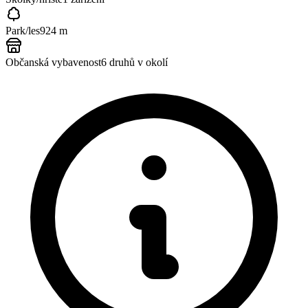
Park/les
924 m
Občanská vybavenost
6
druhů v okolí