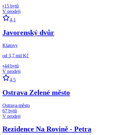
•
15 bytů
V prodeji
4,1
Javorenský dvůr
Klatovy
od
3,7 mil Kč
•
44 bytů
V prodeji
4,5
Ostrava Zelené město
Ostrava-město
67 bytů
V prodeji
Rezidence Na Rovině - Petra