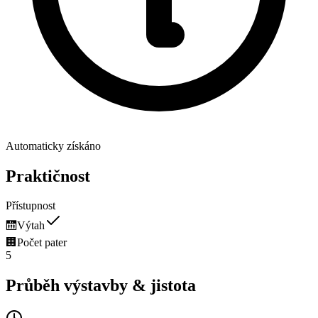
Automaticky získáno
Praktičnost
Přístupnost
🛗
Výtah
🏢
Počet pater
5
Průběh výstavby & jistota