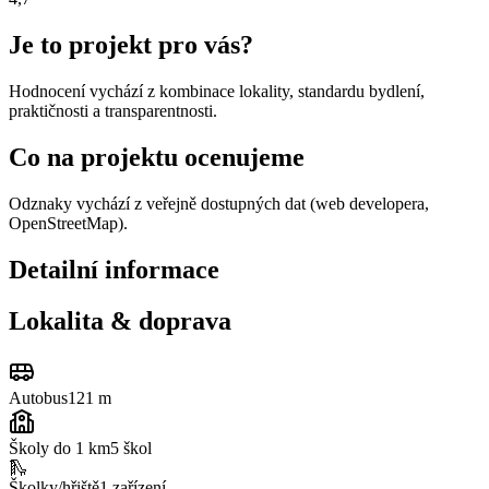
Je to projekt pro vás?
Hodnocení vychází z kombinace lokality, standardu bydlení,
praktičnosti a transparentnosti.
Co na projektu ocenujeme
Odznaky vychází z veřejně dostupných dat (web developera,
OpenStreetMap).
Detailní informace
Lokalita & doprava
Autobus
121 m
Školy do 1 km
5
škol
🛝
Školky/hřiště
1
zařízení