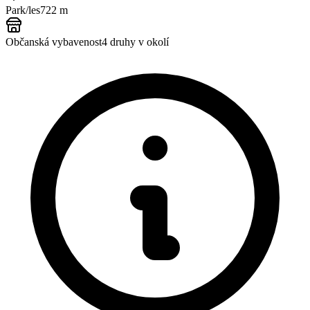
Park/les
722 m
Občanská vybavenost
4
druhy v okolí