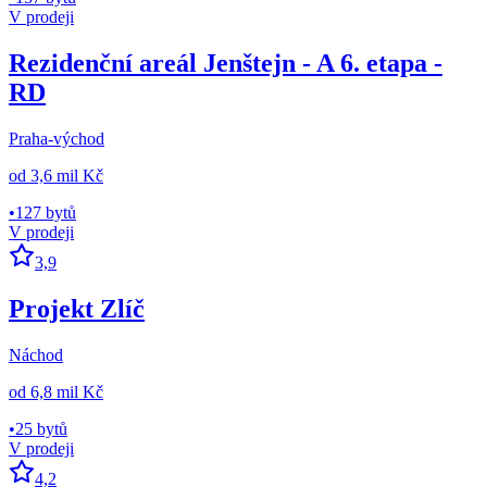
V prodeji
Rezidenční areál Jenštejn - A 6. etapa -
RD
Praha-východ
od
3,6 mil Kč
•
127 bytů
V prodeji
3,9
Projekt Zlíč
Náchod
od
6,8 mil Kč
•
25 bytů
V prodeji
4,2