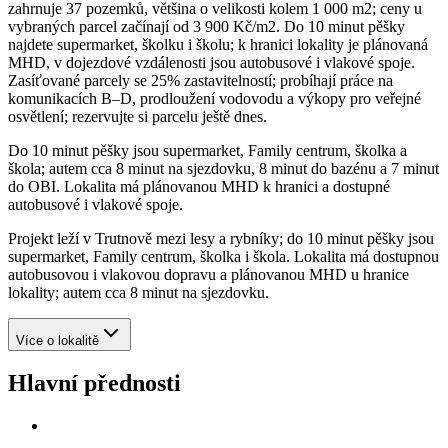
zahrnuje 37 pozemků, většina o velikosti kolem 1 000 m2; ceny u
vybraných parcel začínají od 3 900 Kč/m2. Do 10 minut pěšky
najdete supermarket, školku i školu; k hranici lokality je plánovaná
MHD, v dojezdové vzdálenosti jsou autobusové i vlakové spoje.
Zasíťované parcely se 25% zastavitelností; probíhají práce na
komunikacích B–D, prodloužení vodovodu a výkopy pro veřejné
osvětlení; rezervujte si parcelu ještě dnes.
Do 10 minut pěšky jsou supermarket, Family centrum, školka a
škola; autem cca 8 minut na sjezdovku, 8 minut do bazénu a 7 minut
do OBI. Lokalita má plánovanou MHD k hranici a dostupné
autobusové i vlakové spoje.
Projekt leží v Trutnově mezi lesy a rybníky; do 10 minut pěšky jsou
supermarket, Family centrum, školka i škola. Lokalita má dostupnou
autobusovou i vlakovou dopravu a plánovanou MHD u hranice
lokality; autem cca 8 minut na sjezdovku.
Více o lokalitě
Hlavní přednosti