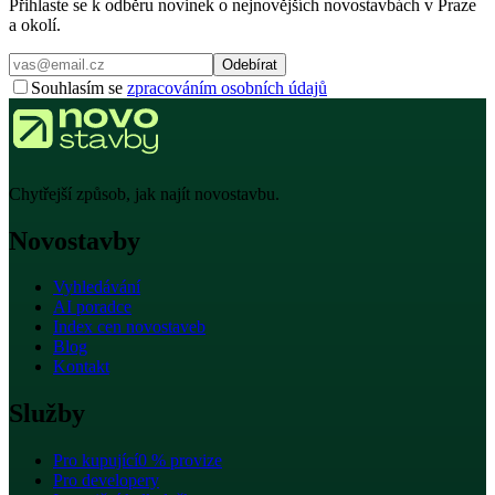
Přihlaste se k odběru novinek o nejnovějších novostavbách v Praze
a okolí.
Odebírat
Souhlasím se
zpracováním osobních údajů
Chytřejší způsob, jak najít novostavbu.
Novostavby
Vyhledávání
AI poradce
Index cen novostaveb
Blog
Kontakt
Služby
Pro kupující
0 % provize
Pro developery