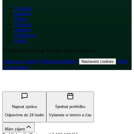
Vysočany
Hostivař
Žižkov
Vršovice
Smíchov
Holešovice
Karlín
© 2026 novostavby.ai. Všechna práva vyhrazena.
Ochrana os. údajů
·
Obchodní podmínky
·
·
Made
Nastavení cookies
by shh.agency
Napsat zprávu
Sjednat prohlídku
Odpovíme do 24 hodin
Vyberete si termín a čas
Mám zájem