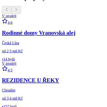
V prodeji
4,6
Rodinné domy Vranovská alej
Česká Lípa
od
2,5 mil Kč
•
14 bytů
V prodeji
4,5
REZIDENCE U ŘEKY
Chrudim
od
3,4 mil Kč
•
157 bytů