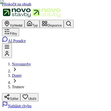
Přeskočit na obsah
Vyhledat
Typ
Dispozice
Filtry
AI Poradce
Novostavby
Domy
Trutnov
Sdílet
Uložit
Nahlásit chybu