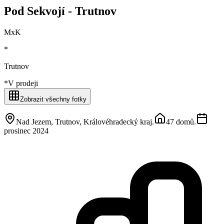
Pod Sekvojí - Trutnov
MxK
*
Trutnov
*
V prodeji
Zobrazit všechny fotky
Nad Jezem, Trutnov, Královéhradecký kraj
.
47 domů
.
prosinec 2024