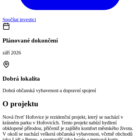
Spočítat investici
Plánované dokončení
září 2026
Dobrá lokalita
Dobrá občanská vybavenost a dopravní spojení
O projektu
Nová čtvrť Hořovice je rezidenční projekt, který se nachází v
krásném parku v Hořovicích. Tento projekt nabízí bydlení
obklopené přírodou, přičemž je zajištěn komfort městského života.
V okolí se nachází veškerá občanská vybavenost, včetně obchodů
jako Lidl a Penny, a sportovišť jako bazén a tenisové kurty.