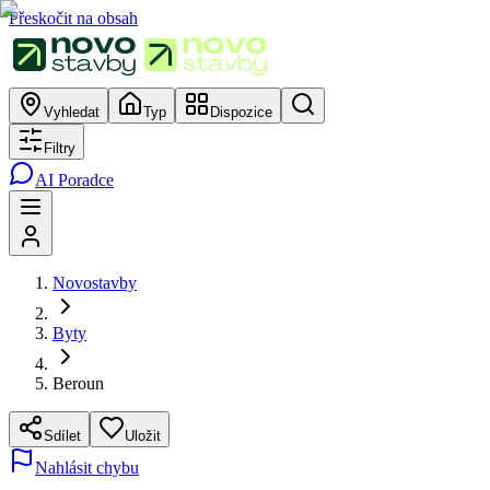
Přeskočit na obsah
Vyhledat
Typ
Dispozice
Filtry
AI Poradce
Novostavby
Byty
Beroun
Sdílet
Uložit
Nahlásit chybu