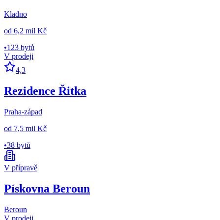
Kladno
od
6,2 mil Kč
•
123 bytů
V prodeji
4,3
Rezidence Řitka
Praha-západ
od
7,5 mil Kč
•
38 bytů
V přípravě
Pískovna Beroun
Beroun
V prodeji