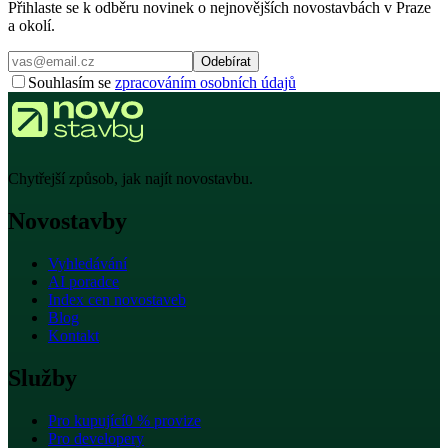
Přihlaste se k odběru novinek o nejnovějších novostavbách v Praze
a okolí.
Odebírat
Souhlasím se
zpracováním osobních údajů
Chytřejší způsob, jak najít novostavbu.
Novostavby
Vyhledávání
AI poradce
Index cen novostaveb
Blog
Kontakt
Služby
Pro kupující
0 % provize
Pro developery