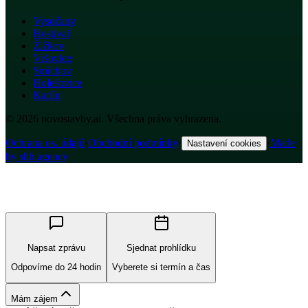
Vysočany
Hostivař
Žižkov
Vršovice
Smíchov
Holešovice
Karlín
© 2026 novostavby.ai. Všechna práva vyhrazena.
Ochrana os. údajů
·
Obchodní podmínky
·
·
Made
Nastavení cookies
by shh.agency
Napsat zprávu
Sjednat prohlídku
Odpovíme do 24 hodin
Vyberete si termín a čas
Mám zájem