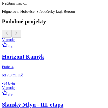
Načítání mapy...
Fügnerova, Hořovice, Středočeský kraj, Beroun
Podobné projekty
V prodeji
4,8
Horizont Kamýk
Praha 4
od
7,0 mil Kč
•
84 bytů
V prodeji
3,9
Slánský Mlýn - III. etapa