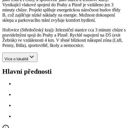
Vynikající vlakové spojení do Prahy a Plzně je vzdáleno jen 3
minuty chůze. Projekt splňuje energetickou náročnost budov třídy
B, což zajišťuje nízké náklady na energie. Možnost dokoupení
sklepa a parkovacího stání zvyšuje komfort bydlení.
Hořovice (Středočeský kraj): železniční stanice cca 3 minuty chůze s
pravidelnými spoji do Prahy a Plzně. Rychlé napojení na D5 (exit
Žebrák) ve vzdálenosti 4 km. V těsné blízkosti nákupní zóna (Lidl,
Penny, Billa), sportoviště, školy a nemocnice.
Více o lokalitě
Hlavní přednosti