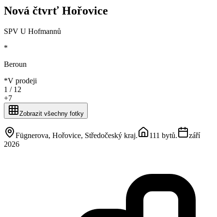
Nová čtvrť Hořovice
SPV U Hofmannů
*
Beroun
*
V prodeji
1 /
12
+
7
Zobrazit všechny fotky
Fügnerova, Hořovice, Středočeský kraj
.
111 bytů
.
září
2026