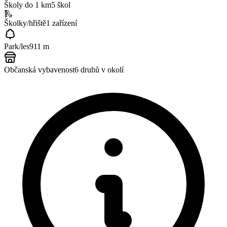
Školy do 1 km
5
škol
🛝
Školky/hřiště
1
zařízení
Park/les
911 m
Občanská vybavenost
6
druhů v okolí