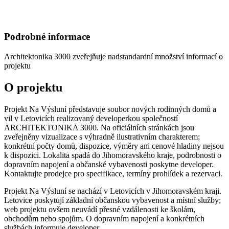
Podrobné informace
Architektonika 3000
zveřejňuje nadstandardní množství informací o
projektu
O projektu
Projekt Na Výsluní představuje soubor nových rodinných domů a
vil v Letovicích realizovaný developerkou společností
ARCHITEKTONIKA 3000. Na oficiálních stránkách jsou
zveřejněny vizualizace s výhradně ilustrativním charakterem;
konkrétní počty domů, dispozice, výměry ani cenové hladiny nejsou
k dispozici. Lokalita spadá do Jihomoravského kraje, podrobnosti o
dopravním napojení a občanské vybavenosti poskytne developer.
Kontaktujte prodejce pro specifikace, termíny prohlídek a rezervaci.
Projekt Na Výsluní se nachází v Letovicích v Jihomoravském kraji.
Letovice poskytují základní občanskou vybavenost a místní služby;
web projektu ovšem neuvádí přesné vzdálenosti ke školám,
obchodům nebo spojům. O dopravním napojení a konkrétních
službách informuje developer.