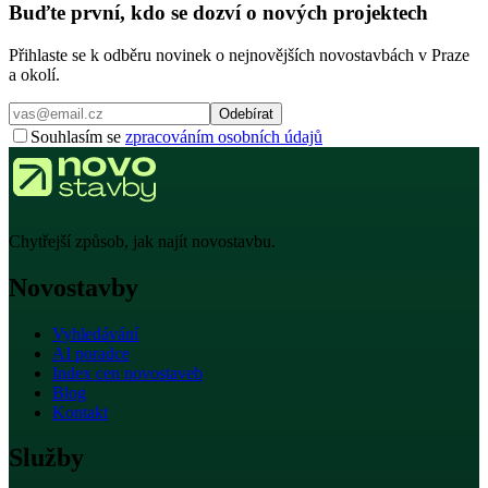
Buďte první, kdo se dozví o nových projektech
Přihlaste se k odběru novinek o nejnovějších novostavbách v Praze
a okolí.
Odebírat
Souhlasím se
zpracováním osobních údajů
Chytřejší způsob, jak najít novostavbu.
Novostavby
Vyhledávání
AI poradce
Index cen novostaveb
Blog
Kontakt
Služby