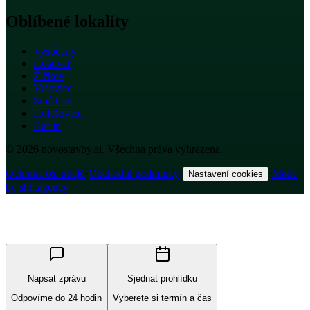
Oblíbené lokality
Vysočany
Hostivař
Žižkov
Vršovice
Smíchov
Holešovice
Karlín
© 2026 novostavby.ai. Všechna práva vyhrazena.
Ochrana os. údajů
·
Obchodní podmínky
·
·
Made
Nastavení cookies
by shh.agency
Napsat zprávu
Sjednat prohlídku
Odpovíme do 24 hodin
Vyberete si termín a čas