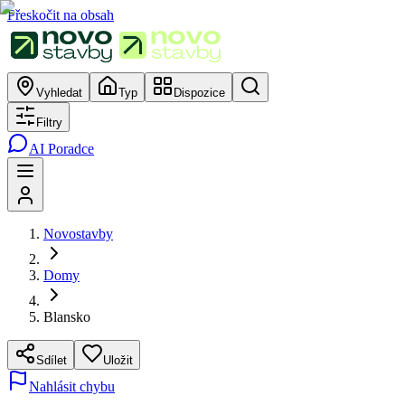
Přeskočit na obsah
Vyhledat
Typ
Dispozice
Filtry
AI Poradce
Novostavby
Domy
Blansko
Sdílet
Uložit
Nahlásit chybu