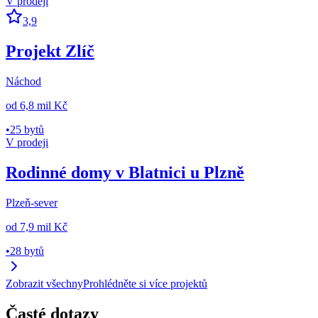
V prodeji
3,9
Projekt Zlíč
Náchod
od
6,8 mil Kč
•
25 bytů
V prodeji
Rodinné domy v Blatnici u Plzně
Plzeň-sever
od
7,9 mil Kč
•
28 bytů
Zobrazit všechny
Prohlédněte si více projektů
Časté dotazy