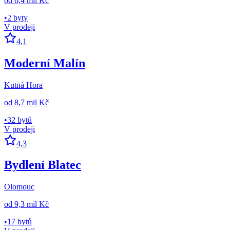
od
6,4 mil Kč
•
2 byty
V prodeji
4,1
Moderní Malín
Kutná Hora
od
8,7 mil Kč
•
32 bytů
V prodeji
4,3
Bydlení Blatec
Olomouc
od
9,3 mil Kč
•
17 bytů