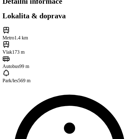
Detailní informace
Lokalita & doprava
Metro
1.4 km
Vlak
173 m
Autobus
99 m
Park/les
569 m