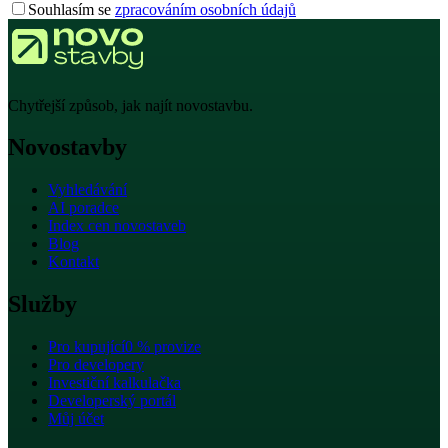
Souhlasím se
zpracováním osobních údajů
Chytřejší způsob, jak najít novostavbu.
Novostavby
Vyhledávání
AI poradce
Index cen novostaveb
Blog
Kontakt
Služby
Pro kupující
0 % provize
Pro developery
Investiční kalkulačka
Developerský portál
Můj účet