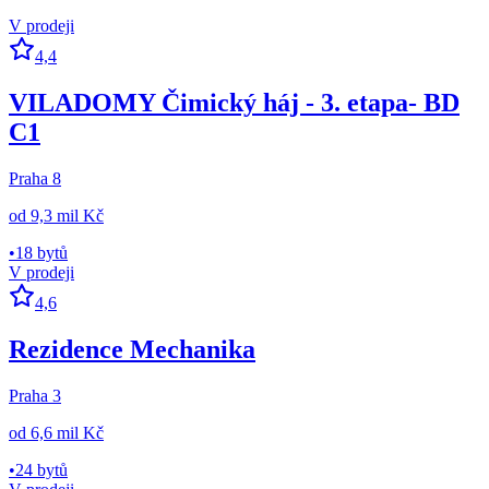
V prodeji
4,4
VILADOMY Čimický háj - 3. etapa- BD
C1
Praha 8
od
9,3 mil Kč
•
18 bytů
V prodeji
4,6
Rezidence Mechanika
Praha 3
od
6,6 mil Kč
•
24 bytů