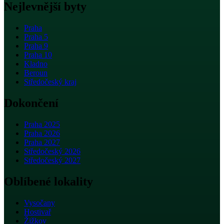
Nejlevnější byty
Praha
Praha 5
Praha 9
Praha 10
Kladno
Beroun
Středočeský kraj
Dokončení
Praha 2025
Praha 2026
Praha 2027
Středočeský 2026
Středočeský 2027
Oblíbené lokality
Vysočany
Hostivař
Žižkov