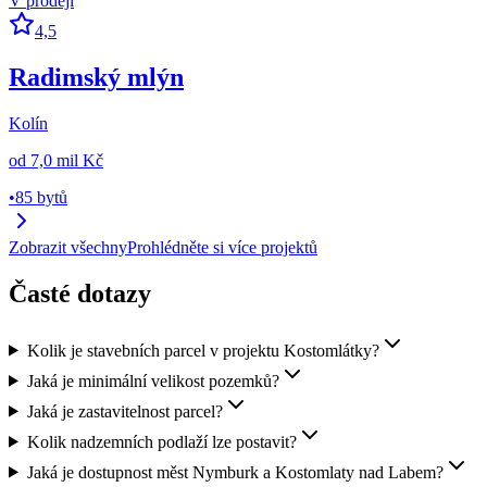
V prodeji
4,5
Radimský mlýn
Kolín
od
7,0 mil Kč
•
85 bytů
Zobrazit všechny
Prohlédněte si více projektů
Časté dotazy
Kolik je stavebních parcel v projektu Kostomlátky?
Jaká je minimální velikost pozemků?
Jaká je zastavitelnost parcel?
Kolik nadzemních podlaží lze postavit?
Jaká je dostupnost měst Nymburk a Kostomlaty nad Labem?