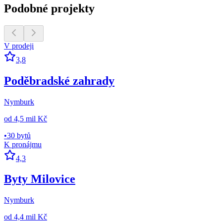
Podobné projekty
V prodeji
3,8
Poděbradské zahrady
Nymburk
od
4,5 mil Kč
•
30 bytů
K pronájmu
4,3
Byty Milovice
Nymburk
od
4,4 mil Kč