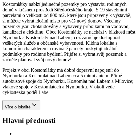
Kostomlátky nabízí jedinečné pozemky pro výstavbu rodinných
domů v krásném prostředí Středočeského kraje. S 19 stavebními
parcelami o velikosti od 800 m2, které jsou připraveny k výstavbě,
si můžete vybrat ideální místo pro váš nový domov. Všechny
pozemky jsou zkolaudovány a vybaveny přípojkami na vodovod,
kanalizaci a elektřinu. Obec Kostomlátky se nachází v blízkosti měst
Nymburk a Kostomlaty nad Labem, což zaručuje dostupnost
veškerých služeb a občanské vybavenosti. Klidná lokalita s
komorním charakterem a rovinaté parcely poskytují ideální
podmínky pro rodinné bydlení. Přijďte si vybrat svůj pozemek a
začněte plánovat svůj nový domov!
Projekt v obci Kostomlátky má dobré dopravní napojení: do
Nymburku a Kostomlat nad Labem cca 5 minut autem. Přímé
autobusové spoje do Nymburku, Kostomlat nad Labem a Milovice;
vlakové spoje v Kostomlatech a Nymburku. V okolí vede
cyklostezka podél Labe.
Více o lokalitě
Hlavní přednosti