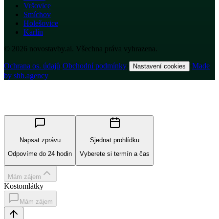
Vršovice
Smíchov
Holešovice
Karlín
© 2026 novostavby.ai. Všechna práva vyhrazena.
Ochrana os. údajů
·
Obchodní podmínky
·
·
Made
Nastavení cookies
by shh.agency
Napsat zprávu
Sjednat prohlídku
Odpovíme do 24 hodin
Vyberete si termín a čas
Mám zájem
Kostomlátky
Mám zájem