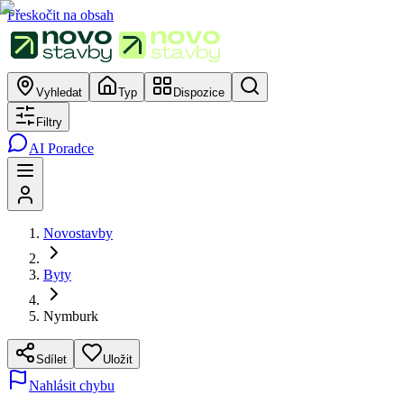
Přeskočit na obsah
Vyhledat
Typ
Dispozice
Filtry
AI Poradce
Novostavby
Byty
Nymburk
Sdílet
Uložit
Nahlásit chybu