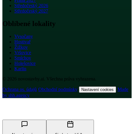
Praha 2027
Středočeský 2026
Středočeský 2027
Oblíbené lokality
Vysočany
Hostivař
Žižkov
Vršovice
Smíchov
Holešovice
Karlín
© 2026 novostavby.ai. Všechna práva vyhrazena.
Ochrana os. údajů
·
Obchodní podmínky
·
·
Made
Nastavení cookies
by shh.agency