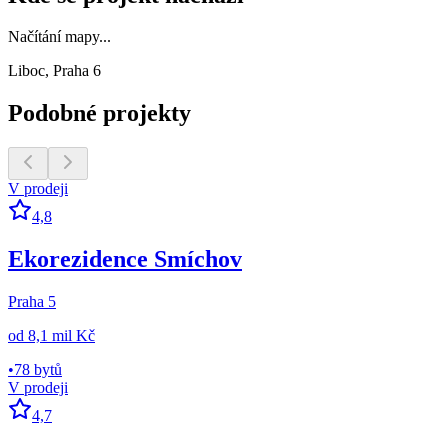
Načítání mapy...
Liboc, Praha 6
Podobné projekty
V prodeji
4,8
Ekorezidence Smíchov
Praha 5
od
8,1 mil Kč
•
78 bytů
V prodeji
4,7