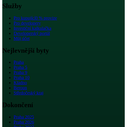
Služby
Pro kupující
0 % provize
Pro developery
Investiční kalkulačka
Developerský portál
Můj účet
Nejlevnější byty
Praha
Praha 5
Praha 9
Praha 10
Kladno
Beroun
Středočeský kraj
Dokončení
Praha 2025
Praha 2026