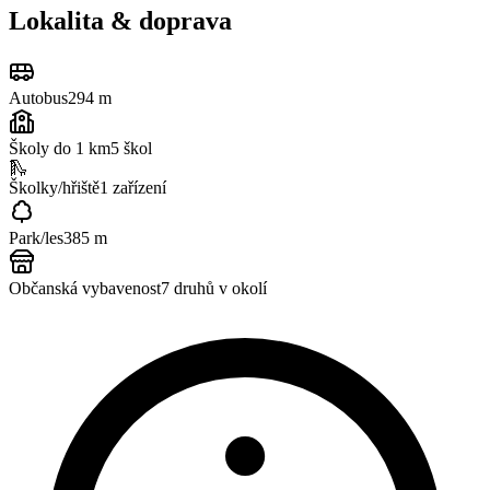
Lokalita & doprava
Autobus
294 m
Školy do 1 km
5
škol
🛝
Školky/hřiště
1
zařízení
Park/les
385 m
Občanská vybavenost
7
druhů v okolí