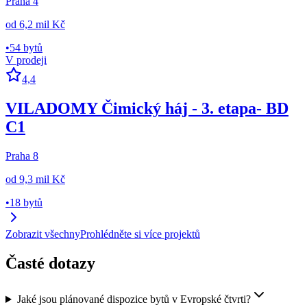
Praha 4
od
6,2 mil Kč
•
54 bytů
V prodeji
4,4
VILADOMY Čimický háj - 3. etapa- BD
C1
Praha 8
od
9,3 mil Kč
•
18 bytů
Zobrazit všechny
Prohlédněte si více projektů
Časté dotazy
Jaké jsou plánované dispozice bytů v Evropské čtvrti?