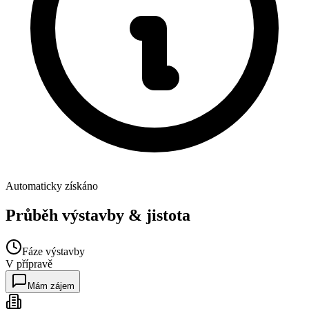
Automaticky získáno
Průběh výstavby & jistota
Fáze výstavby
V přípravě
Mám zájem