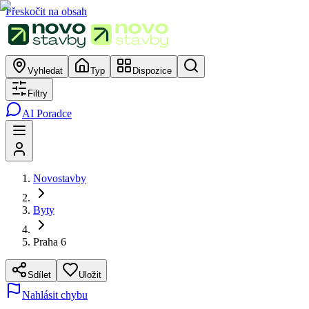
Přeskočit na obsah
Vyhledat
Typ
Dispozice
Filtry
AI Poradce
Novostavby
Byty
Praha 6
Sdílet
Uložit
Nahlásit chybu