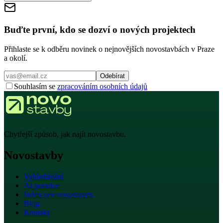
Buďte první, kdo se dozví o nových projektech
Přihlaste se k odběru novinek o nejnovějších novostavbách v Praze
a okolí.
Odebírat
Souhlasím se
zpracováním osobních údajů
Chytřejší způsob, jak najít novostavbu.
Novostavby
Vyhledávání
AI poradce
Index cen novostaveb
Blog
Kontakt