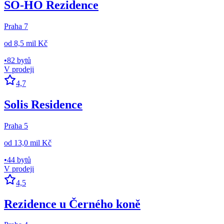
SO-HO Rezidence
Praha 7
od
8,5 mil Kč
•
82 bytů
V prodeji
4,7
Solis Residence
Praha 5
od
13,0 mil Kč
•
44 bytů
V prodeji
4,5
Rezidence u Černého koně