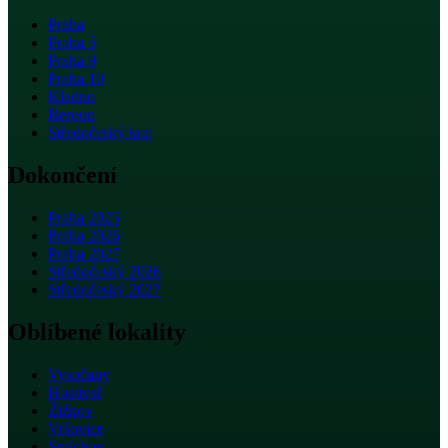
Praha
Praha 5
Praha 9
Praha 10
Kladno
Beroun
Středočeský kraj
Dokončení
Praha 2025
Praha 2026
Praha 2027
Středočeský 2026
Středočeský 2027
Oblíbené lokality
Vysočany
Hostivař
Žižkov
Vršovice
Smíchov