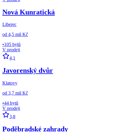
Nová Kunratická
Liberec
od
4,5 mil Kč
•
105 bytů
V prodeji
4,1
Javorenský dvůr
Klatovy
od
3,7 mil Kč
•
44 bytů
V prodeji
3,8
Poděbradské zahrady