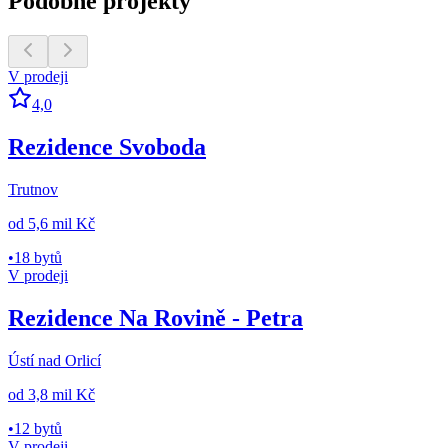
Podobné projekty
V prodeji
4,0
Rezidence Svoboda
Trutnov
od
5,6 mil Kč
•
18 bytů
V prodeji
Rezidence Na Rovině - Petra
Ústí nad Orlicí
od
3,8 mil Kč
•
12 bytů
V prodeji