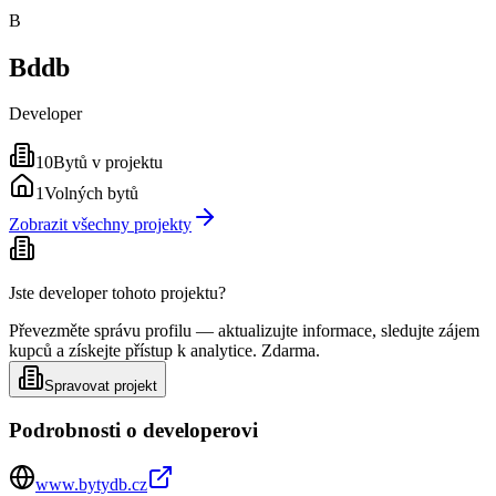
B
Bddb
Developer
10
Bytů v projektu
1
Volných bytů
Zobrazit všechny projekty
Jste developer tohoto projektu?
Převezměte správu profilu — aktualizujte informace, sledujte zájem
kupců a získejte přístup k analytice. Zdarma.
Spravovat projekt
Podrobnosti o developerovi
www.bytydb.cz