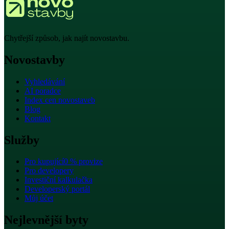
Chytřejší způsob, jak najít novostavbu.
Novostavby
Vyhledávání
AI poradce
Index cen novostaveb
Blog
Kontakt
Služby
Pro kupující
0 % provize
Pro developery
Investiční kalkulačka
Developerský portál
Můj účet
Nejlevnější byty