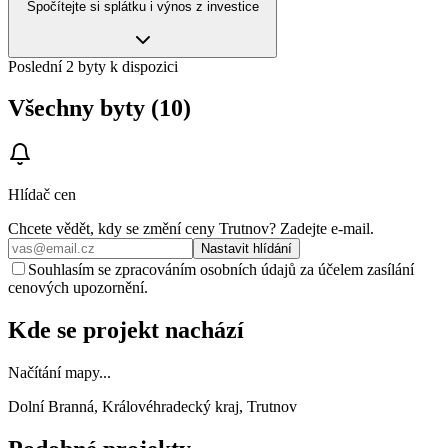
Spočítejte si splátku i výnos z investice
Poslední 2 byty k dispozici
Všechny byty (10)
Hlídač cen
Chcete vědět, kdy se změní ceny
Trutnov
? Zadejte e‑mail.
Nastavit hlídání
Souhlasím se zpracováním osobních údajů za účelem zasílání
cenových upozornění.
Kde se projekt nachází
Načítání mapy...
Dolní Branná, Královéhradecký kraj, Trutnov