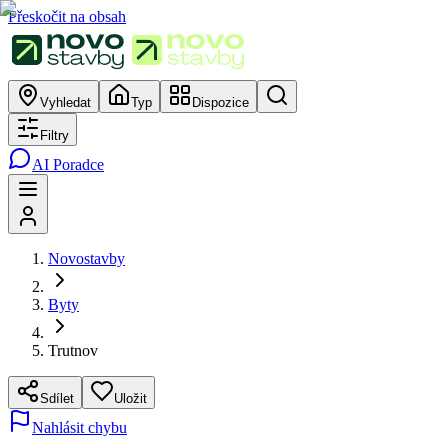
Přeskočit na obsah
Vyhledat
Typ
Dispozice
Filtry
AI Poradce
Novostavby
Byty
Trutnov
Sdílet
Uložit
Nahlásit chybu