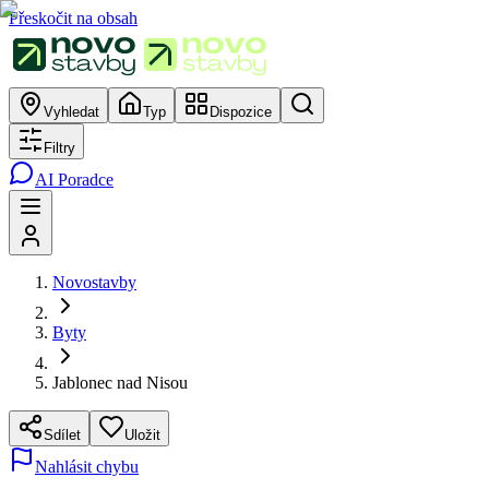
Přeskočit na obsah
Vyhledat
Typ
Dispozice
Filtry
AI Poradce
Novostavby
Byty
Jablonec nad Nisou
Sdílet
Uložit
Nahlásit chybu