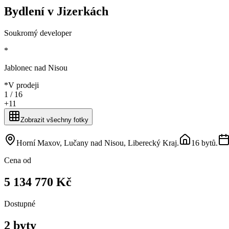
Bydlení v Jizerkách
Soukromý developer
*
Jablonec nad Nisou
*
V prodeji
1 /
16
+
11
Zobrazit všechny fotky
Horní Maxov, Lučany nad Nisou, Liberecký Kraj
.
16 bytů
.
Cena od
5 134 770 Kč
Dostupné
2 byty