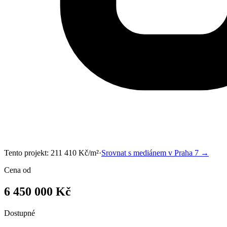
Tento projekt:
211 410
Kč/m²
·
Srovnat s mediánem v
Praha 7
→
Cena od
6 450 000 Kč
Dostupné