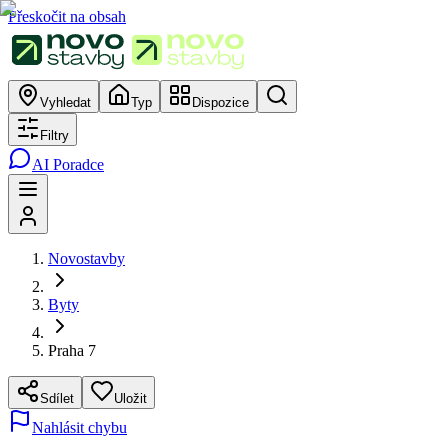
Přeskočit na obsah
Vyhledat
Typ
Dispozice
Filtry
AI Poradce
Novostavby
Byty
Praha 7
Sdílet
Uložit
Nahlásit chybu