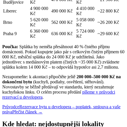
Budějovice
Kč
Kč
4 900 000
4 410 000
Liberec
490 000 Kč
~22 800 Kč
Kč
Kč
5 620 000
5 058 000
Brno
562 000 Kč
~26 200 Kč
Kč
Kč
6 360 000
5 724 000
Praha 9
636 000 Kč
~29 600 Kč
Kč
Kč
Poučka:
Splátka by neměla přesáhnout 40 % čistého příjmu
domácnosti. Pokud kupujete jako pár s celkovým čistým příjmem 60
000 Kč, měsíční splátka do 24 000 Kč je udržitelná. Jako
jednotlivec s mediánovým platem (čistých ~35 000 Kč) zvládnete
splátku kolem 14 000 Kč – to odpovídá hypotéce asi 2,7 milionu.
Nezapomeňte: k akontaci připočtěte ještě
200 000–500 000 Kč na
dokončení bytu
(kuchyň, podlahy, osvětlení, stěhování).
Novostavby se běžně předávají ve standardu, který nezahrnuje
kuchyňskou linku. O celém procesu předání
píšeme v průvodci
rezervací u developera
.
Průvodce
Rezervace bytu u developera – poplatek, smlouva a vaše
práva
Přečíst článek →
Kde hledat: nejdostupnější lokality