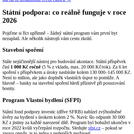
Státní podpora: co reálně funguje v roce
2026
Pojďme si říct upřímně – žádný státní program vám první byt
nezaplatí. Ale několik nástrojů vám cestu zkrátí.
Stavební spoření
Stále nejúčinnější nástroj pro budování akontace. Státní příspěvek
činí
1 000 Kč ročně
(5 % z vkladu, max. 20 000 Kč/rok). Za 6 let
spoření s příspěvkem a úroky nasbíráte kolem 130 000–145 000 Kč.
Není to milion, ale jako doplněk vlastních úspor to pomůže. A
hlavně – banky na stavební spoření hledí příznivě při posuzování
bonity.
Program Vlastní bydlení (SFPI)
Státní fond podpory investic (dříve SFRB) nabízel zvýhodněné
úvěry na bydlení s úrokem kolem 2 %. Navíc šlo odpustit 30 000
Kč z jistiny za každé narozené dítě. Program byl bohužel ukončen v
roce 2022 kvůli vyčerpání rozpočtu. Sledujte
sfpi.cz
– pokud se
znovu otevře, je to jedna z nejlepších možností.