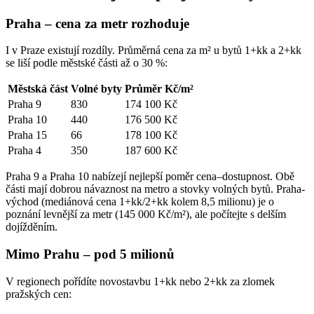
Praha – cena za metr rozhoduje
I v Praze existují rozdíly. Průměrná cena za m² u bytů 1+kk a 2+kk
se liší podle městské části až o 30 %:
Městská část
Volné byty
Průměr Kč/m²
Praha 9
830
174 100 Kč
Praha 10
440
176 500 Kč
Praha 15
66
178 100 Kč
Praha 4
350
187 600 Kč
Praha 9 a Praha 10 nabízejí nejlepší poměr cena–dostupnost. Obě
části mají dobrou návaznost na metro a stovky volných bytů. Praha-
východ (mediánová cena 1+kk/2+kk kolem 8,5 milionu) je o
poznání levnější za metr (145 000 Kč/m²), ale počítejte s delším
dojížděním.
Mimo Prahu – pod 5 milionů
V regionech pořídíte novostavbu 1+kk nebo 2+kk za zlomek
pražských cen: