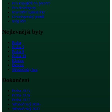
Pro kupující
0 % provize
Pro developery
Investiční kalkulačka
Developerský portál
Můj účet
Nejlevnější byty
Praha
Praha 5
Praha 9
Praha 10
Kladno
Beroun
Středočeský kraj
Dokončení
Praha 2025
Praha 2026
Praha 2027
Středočeský 2026
Středočeský 2027