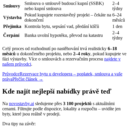
Smlouva o smlouvě budoucí kupní (SSBK)
2–4
Smlouvy
nebo kupní smlouva
týdny
Pokud kupujete rozestavěný projekt – čekáte na
6–24
Výstavba
dokončení
měsíců
Přejímka
Kontrola bytu, sepsání vad, předání klíčů
1 den
2–4
Čerpání
Banka uvolní hypotéku, převod na katastru
týdny
Celý proces od rozhodnutí po nastěhování trvá realisticky
6–18
měsíců
u dokončeného projektu, nebo
2–4 roky
, pokud kupujete ve
fázi výstavby. Více o smlouvách a rezervačním procesu
najdete v
našem průvodci
.
Průvodce
Rezervace bytu u developera – poplatek, smlouva a vaše
práva
Přečíst článek →
Kde najít nejlepší nabídky právě teď
Na
novostavby.ai
sledujeme přes
3 100 projektů
s aktuálními
cenami. Filtrujte podle dispozice, lokality a rozpočtu – uvidíte jen
byty, které jsou reálně v prodeji.
Dva tipy na závěr: