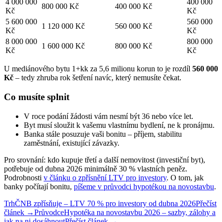
4 000 000
400 000
800 000 Kč
400 000 Kč
Kč
Kč
5 600 000
560 000
1 120 000 Kč
560 000 Kč
Kč
Kč
8 000 000
800 000
1 600 000 Kč
800 000 Kč
Kč
Kč
U mediánového bytu 1+kk za 5,6 milionu korun to je rozdíl
560 000
Kč
– tedy zhruba rok šetření navíc, který nemusíte čekat.
Co musíte splnit
V roce podání žádosti vám nesmí být 36 nebo více let.
Byt musí sloužit k vašemu vlastnímu bydlení, ne k pronájmu.
Banka stále posuzuje vaši bonitu – příjem, stabilitu
zaměstnání, existující závazky.
Pro srovnání: kdo kupuje třetí a další nemovitost (investiční byt),
potřebuje od dubna 2026 minimálně 30 % vlastních peněz.
Podrobnosti
v článku o zpřísnění LTV pro investory
. O tom, jak
banky počítají bonitu,
píšeme v průvodci hypotékou na novostavbu
.
Trh
ČNB zpřísňuje – LTV 70 % pro investory od dubna 2026
Přečíst
článek →
Průvodce
Hypotéka na novostavbu 2026 – sazby, zálohy a
jak na ni dosáhnout
Přečíst článek →