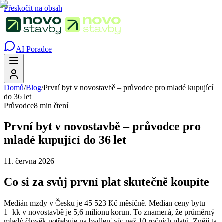
Přeskočit na obsah
AI Poradce
Domů
/
Blog
/
První byt v novostavbě – průvodce pro mladé kupující
do 36 let
Průvodce
8 min čtení
První byt v novostavbě – průvodce pro
mladé kupující do 36 let
11. června 2026
Co si za svůj první plat skutečně koupíte
Medián mzdy v Česku je 45 523 Kč měsíčně. Medián ceny bytu
1+kk v novostavbě je 5,6 milionu korun. To znamená, že průměrný
mladý člověk potřebuje na bydlení víc než 10 ročních platů. Znějí ta