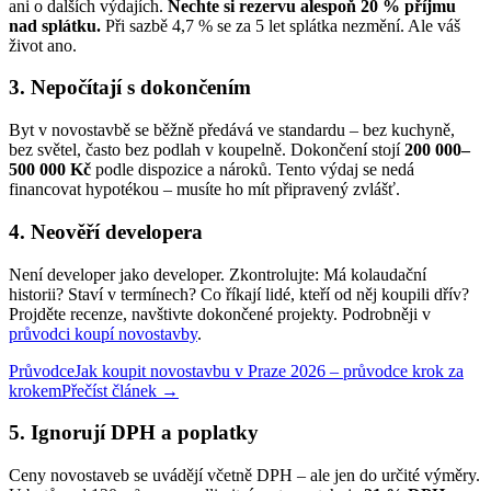
ani o dalších výdajích.
Nechte si rezervu alespoň 20 % příjmu
nad splátku.
Při sazbě 4,7 % se za 5 let splátka nezmění. Ale váš
život ano.
3. Nepočítají s dokončením
Byt v novostavbě se běžně předává ve standardu – bez kuchyně,
bez světel, často bez podlah v koupelně. Dokončení stojí
200 000–
500 000 Kč
podle dispozice a nároků. Tento výdaj se nedá
financovat hypotékou – musíte ho mít připravený zvlášť.
4. Neověří developera
Není developer jako developer. Zkontrolujte: Má kolaudační
historii? Staví v termínech? Co říkají lidé, kteří od něj koupili dřív?
Projděte recenze, navštivte dokončené projekty. Podrobněji v
průvodci koupí novostavby
.
Průvodce
Jak koupit novostavbu v Praze 2026 – průvodce krok za
krokem
Přečíst článek →
5. Ignorují DPH a poplatky
Ceny novostaveb se uvádějí včetně DPH – ale jen do určité výměry.