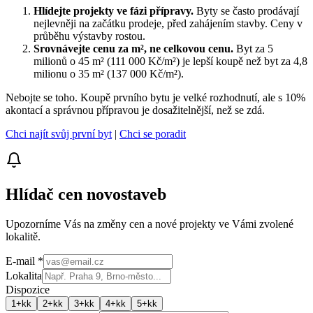
Hlídejte projekty ve fázi přípravy.
Byty se často prodávají
nejlevněji na začátku prodeje, před zahájením stavby. Ceny v
průběhu výstavby rostou.
Srovnávejte cenu za m², ne celkovou cenu.
Byt za 5
milionů o 45 m² (111 000 Kč/m²) je lepší koupě než byt za 4,8
milionu o 35 m² (137 000 Kč/m²).
Nebojte se toho. Koupě prvního bytu je velké rozhodnutí, ale s 10%
akontací a správnou přípravou je dosažitelnější, než se zdá.
Chci najít svůj první byt
|
Chci se poradit
Hlídač cen novostaveb
Upozorníme Vás na změny cen a nové projekty ve Vámi zvolené
lokalitě.
E-mail
*
Lokalita
Dispozice
1+kk
2+kk
3+kk
4+kk
5+kk