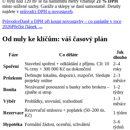
U bytů nad 120 m² se na nadlimitní metry vztahuje
21 % DPH
místo snížené sazby. Garáže a sklepy se daní samostatně. Detaily
najdete v
průvodci DPH u novostaveb
.
Průvodce
Daně a DPH při koupi novostavby – co zaplatíte v roce
2026
Přečíst článek →
Od nuly ke klíčům: váš časový plán
Jak
Fáze
Co děláte
dlouho
Stavební spoření + odkládání z příjmu. Cíl: 10
2–4
Spoření
% ceny + 300 000 Kč na dokončení
roky
Definujte lokalitu, dispozici, rozpočet. Sledujte
2–3
Průzkum
projekty online
měsíce
Nezávazné posouzení u banky nebo brokera –
1–2
Bonita
zjistěte si strop
týdny
1–3
Výběr
Prohlídky, srovnání, rozhodnutí
měsíce
Rezervační smlouva + poplatek (50–200 tis.
Rezervace
1 týden
Kč)
3–6
Hypotéka
Formální žádost, ocenění, schválení
týdnů