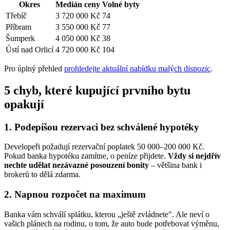
Okres
Medián ceny
Volné byty
Třebíč
3 720 000 Kč
74
Příbram
3 550 000 Kč
77
Šumperk
4 050 000 Kč
38
Ústí nad Orlicí
4 720 000 Kč
104
Pro úplný přehled
prohledejte aktuální nabídku malých dispozic
.
5 chyb, které kupující prvního bytu
opakují
1. Podepíšou rezervaci bez schválené hypotéky
Developeři požadují rezervační poplatek 50 000–200 000 Kč.
Pokud banka hypotéku zamítne, o peníze přijdete.
Vždy si nejdřív
nechte udělat nezávazné posouzení bonity
– většina bank i
brokerů to dělá zdarma.
2. Napnou rozpočet na maximum
Banka vám schválí splátku, kterou „ještě zvládnete". Ale neví o
vašich plánech na rodinu, o tom, že auto bude potřebovat výměnu,