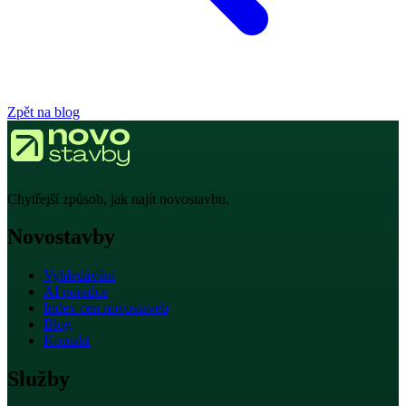
Zpět na blog
Chytřejší způsob, jak najít novostavbu.
Novostavby
Vyhledávání
AI poradce
Index cen novostaveb
Blog
Kontakt
Služby