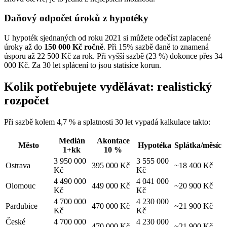
Daňový odpočet úroků z hypotéky
U hypoték sjednaných od roku 2021 si můžete odečíst zaplacené
úroky až do
150 000 Kč ročně
. Při 15% sazbě daně to znamená
úsporu až 22 500 Kč za rok. Při vyšší sazbě (23 %) dokonce přes 34
000 Kč. Za 30 let splácení to jsou statisíce korun.
Kolik potřebujete vydělávat: realistický
rozpočet
Při sazbě kolem 4,7 % a splatnosti 30 let vypadá kalkulace takto:
Medián
Akontace
Město
Hypotéka
Splátka/měsíc
1+kk
10 %
3 950 000
3 555 000
Ostrava
395 000 Kč
~18 400 Kč
Kč
Kč
4 490 000
4 041 000
Olomouc
449 000 Kč
~20 900 Kč
Kč
Kč
4 700 000
4 230 000
Pardubice
470 000 Kč
~21 900 Kč
Kč
Kč
České
4 700 000
4 230 000
470 000 Kč
~21 900 Kč