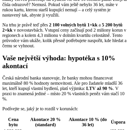
čísla odrazově? Nemusí. Pokud vám ještě nebylo 36 let, máte v
rukou kartu, kterou starší kupující nemají – a celý systém je
nastavený tak, abyste ji využili.
Na trhu je právě teď přes
2 100 volných bytů 1+kk
a
5 200 bytů
2+kk
v novostavbách. Vstupní ceny začínají pod 2 miliony korun v
regionech a kolem 4,3 milionu v dolním kvartilu celostátně. Tento
průvodce vám ukáže, kolik přesně potřebujete naspořit, kde hledat a
čemu se vyhnout.
Vaše největší výhoda: hypotéka s 10%
akontací
Česká národní banka stanovuje, že banky mohou financovat
maximálně 80 % hodnoty nemovitosti. Ale pro žadatele mladší 36
let, kteří kupují vlastní bydlení, platí výjimka:
LTV až 90 %
. V
praxi to znamená jediné – místo 20 % vlastních peněz vám stačí 10
%.
Podívejte se, jaký je to rozdíl v korunách:
Cena
Akontace 20 %
Akontace 10 % (do
Úspora
bytu
(standard)
36 let)