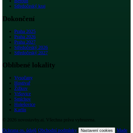
Beroun
Středočeský kraj
Dokončení
Praha 2025
Praha 2026
Praha 2027
Středočeský 2026
Středočeský 2027
Oblíbené lokality
Vysočany
Hostivař
Žižkov
Vršovice
Smíchov
Holešovice
Karlín
© 2026 novostavby.ai. Všechna práva vyhrazena.
Ochrana os. údajů
·
Obchodní podmínky
·
·
Made
Nastavení cookies