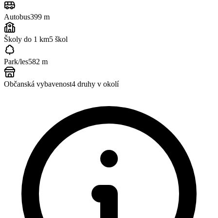
Autobus
399 m
Školy do 1 km
5
škol
Park/les
582 m
Občanská vybavenost
4
druhy v okolí