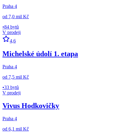
Praha 4
od
7,0 mil Kč
•
84 bytů
V prodeji
4,6
Michelské údolí 1. etapa
Praha 4
od
7,5 mil Kč
•
33 bytů
V prodeji
Vivus Hodkovičky
Praha 4
od
6,1 mil Kč