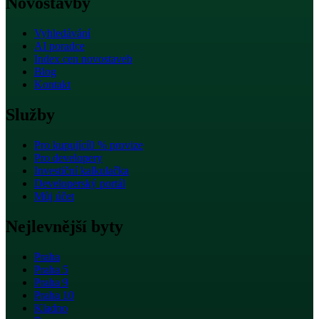
Novostavby
Vyhledávání
AI poradce
Index cen novostaveb
Blog
Kontakt
Služby
Pro kupující
0 % provize
Pro developery
Investiční kalkulačka
Developerský portál
Můj účet
Nejlevnější byty
Praha
Praha 5
Praha 9
Praha 10
Kladno