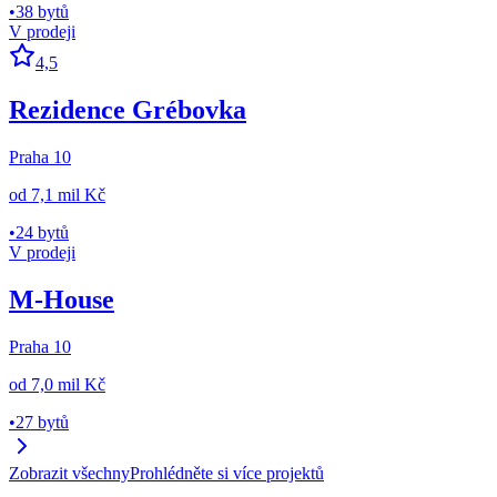
•
38 bytů
V prodeji
4,5
Rezidence Grébovka
Praha 10
od
7,1 mil Kč
•
24 bytů
V prodeji
M-House
Praha 10
od
7,0 mil Kč
•
27 bytů
Zobrazit všechny
Prohlédněte si více projektů