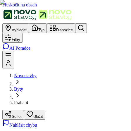
Přeskočit na obsah
Vyhledat
Typ
Dispozice
Filtry
AI Poradce
Novostavby
Byty
Praha 4
Sdílet
Uložit
Nahlásit chybu