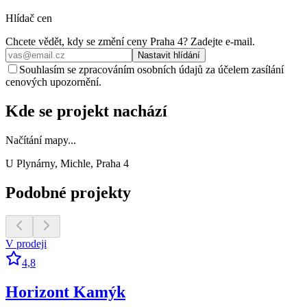
Hlídač cen
Chcete vědět, kdy se změní ceny
Praha 4
? Zadejte e‑mail.
Nastavit hlídání
Souhlasím se zpracováním osobních údajů za účelem zasílání
cenových upozornění.
Kde se projekt nachází
Načítání mapy...
U Plynárny, Michle, Praha 4
Podobné projekty
V prodeji
4,8
Horizont Kamýk