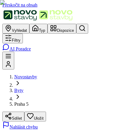
Přeskočit na obsah
Vyhledat
Typ
Dispozice
Filtry
AI Poradce
Novostavby
Byty
Praha 5
Sdílet
Uložit
Nahlásit chybu