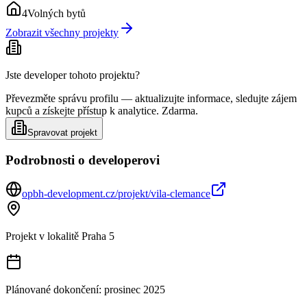
4
Volných bytů
Zobrazit všechny projekty
Jste developer tohoto projektu?
Převezměte správu profilu — aktualizujte informace, sledujte zájem
kupců a získejte přístup k analytice. Zdarma.
Spravovat projekt
Podrobnosti o developerovi
opbh-development.cz/projekt/vila-clemance
Projekt v lokalitě
Praha 5
Plánované dokončení:
prosinec 2025