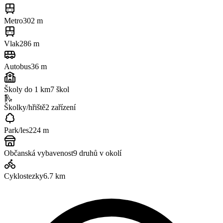
Metro
302 m
Vlak
286 m
Autobus
36 m
Školy do 1 km
7
škol
🛝
Školky/hřiště
2
zařízení
Park/les
224 m
Občanská vybavenost
9
druhů v okolí
Cyklostezky
6.7
km