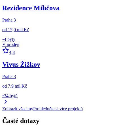
Rezidence Milíčova
Praha 3
od
15,0 mil Kč
•
4 byty
V prodeji
4,8
Vivus Žižkov
Praha 3
od
7,9 mil Kč
•
34 bytů
Zobrazit všechny
Prohlédněte si více projektů
Časté dotazy