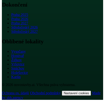
Dokončení
Praha 2025
Praha 2026
Praha 2027
Středočeský 2026
Středočeský 2027
Oblíbené lokality
Vysočany
Hostivař
Žižkov
Vršovice
Smíchov
Holešovice
Karlín
© 2026 novostavby.ai. Všechna práva vyhrazena.
Ochrana os. údajů
·
Obchodní podmínky
·
·
Made
Nastavení cookies
by shh.agency