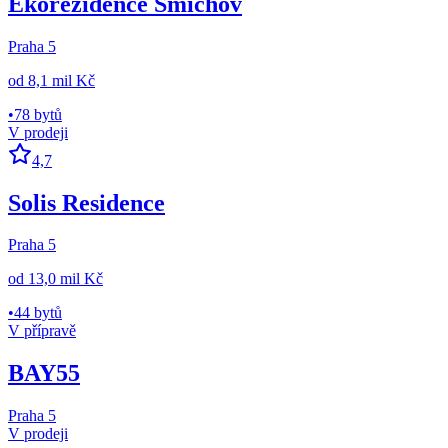
Ekorezidence Smíchov
Praha 5
od
8,1 mil Kč
•
78 bytů
V prodeji
4,7
Solis Residence
Praha 5
od
13,0 mil Kč
•
44 bytů
V přípravě
BAY55
Praha 5
V prodeji