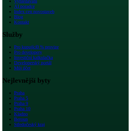
Vyhledávání
AI poradce
Index cen novostaveb
Blog
Kontakt
Služby
Pro kupující
0 % provize
Pro developery
Investiční kalkulačka
Developerský portál
Můj účet
Nejlevnější byty
Praha
Praha 5
Praha 9
Praha 10
Kladno
Beroun
Středočeský kraj