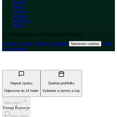
Hostivař
Žižkov
Vršovice
Smíchov
Holešovice
Karlín
© 2026 novostavby.ai. Všechna práva vyhrazena.
Ochrana os. údajů
·
Obchodní podmínky
·
·
Made
Nastavení cookies
by shh.agency
Napsat zprávu
Sjednat prohlídku
Odpovíme do 24 hodin
Vyberete si termín a čas
Mám zájem
Triangl Řeporyje
Mám zájem