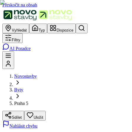
Přeskočit na obsah
Vyhledat
Typ
Dispozice
Filtry
AI Poradce
Novostavby
Byty
Praha 5
Sdílet
Uložit
Nahlásit chybu