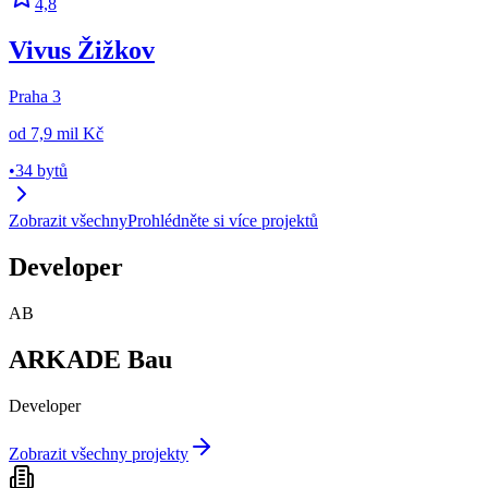
4,8
Vivus Žižkov
Praha 3
od
7,9 mil Kč
•
34 bytů
Zobrazit všechny
Prohlédněte si více projektů
Developer
AB
ARKADE Bau
Developer
Zobrazit všechny projekty