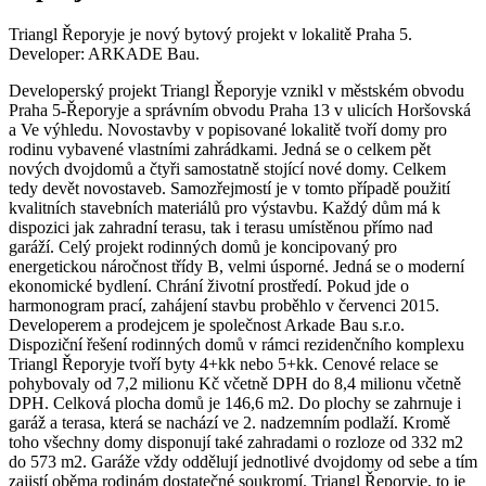
Triangl Řeporyje je nový bytový projekt v lokalitě Praha 5.
Developer: ARKADE Bau.
Developerský projekt Triangl Řeporyje vznikl v městském obvodu
Praha 5-Řeporyje a správním obvodu Praha 13 v ulicích Horšovská
a Ve výhledu. Novostavby v popisované lokalitě tvoří domy pro
rodinu vybavené vlastními zahrádkami. Jedná se o celkem pět
nových dvojdomů a čtyři samostatně stojící nové domy. Celkem
tedy devět novostaveb. Samozřejmostí je v tomto případě použití
kvalitních stavebních materiálů pro výstavbu. Každý dům má k
dispozici jak zahradní terasu, tak i terasu umístěnou přímo nad
garáží. Celý projekt rodinných domů je koncipovaný pro
energetickou náročnost třídy B, velmi úsporné. Jedná se o moderní
ekonomické bydlení. Chrání životní prostředí. Pokud jde o
harmonogram prací, zahájení stavbu proběhlo v červenci 2015.
Developerem a prodejcem je společnost Arkade Bau s.r.o.
Dispoziční řešení rodinných domů v rámci rezidenčního komplexu
Triangl Řeporyje tvoří byty 4+kk nebo 5+kk. Cenové relace se
pohybovaly od 7,2 milionu Kč včetně DPH do 8,4 milionu včetně
DPH. Celková plocha domů je 146,6 m2. Do plochy se zahrnuje i
garáž a terasa, která se nachází ve 2. nadzemním podlaží. Kromě
toho všechny domy disponují také zahradami o rozloze od 332 m2
do 573 m2. Garáže vždy oddělují jednotlivé dvojdomy od sebe a tím
zajistí oběma rodinám dostatečné soukromí. Triangl Řeporyje, to je