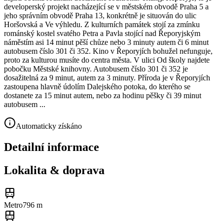
developerský projekt nacházející se v městském obvodě Praha 5 a
jeho správním obvodě Praha 13, konkrétně je situován do ulic
Horšovská a Ve výhledu. Z kulturních památek stojí za zmínku
románský kostel svatého Petra a Pavla stojící nad Řeporyjským
náměstím asi 14 minut pěší chůze nebo 3 minuty autem či 6 minut
autobusem číslo 301 či 352. Kino v Řeporyjích bohužel nefunguje,
proto za kulturou musíte do centra města. V ulici Od školy najdete
pobočku Městské knihovny. Autobusem číslo 301 či 352 je
dosažitelná za 9 minut, autem za 3 minuty. Příroda je v Řeporyjích
zastoupena hlavně údolím Dalejského potoka, do kterého se
dostanete za 15 minut autem, nebo za hodinu pěšky či 39 minut
autobusem ...
Automaticky získáno
Detailní informace
Lokalita & doprava
Metro
796 m