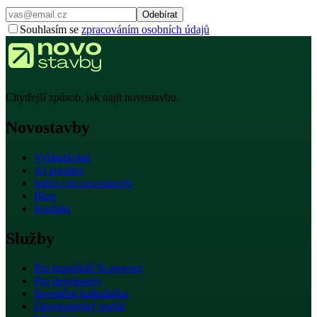
Odebírat
Souhlasím se
zpracováním osobních údajů
Chytřejší způsob, jak najít novostavbu.
Novostavby
Vyhledávání
AI poradce
Index cen novostaveb
Blog
Kontakt
Služby
Pro kupující
0 % provize
Pro developery
Investiční kalkulačka
Developerský portál