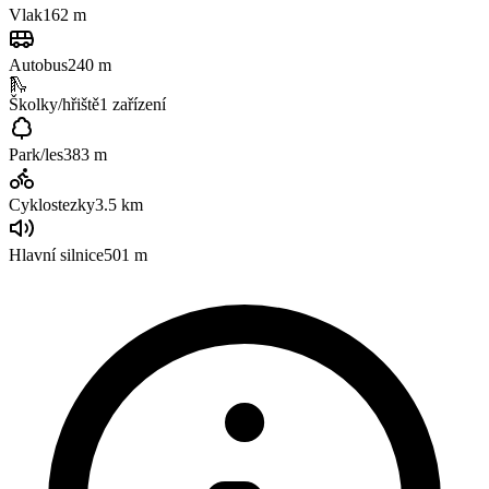
Vlak
162 m
Autobus
240 m
🛝
Školky/hřiště
1
zařízení
Park/les
383 m
Cyklostezky
3.5
km
Hlavní silnice
501 m