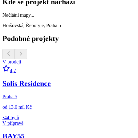
Kde se projekt nachází
Načítání mapy...
Horšovská, Řeporyje, Praha 5
Podobné projekty
V prodeji
4,7
Solis Residence
Praha 5
od
13,0 mil Kč
•
44 bytů
V přípravě
BAY55