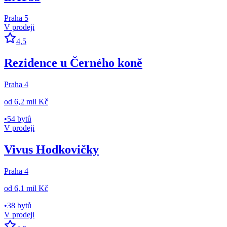
Praha 5
V prodeji
4,5
Rezidence u Černého koně
Praha 4
od
6,2 mil Kč
•
54 bytů
V prodeji
Vivus Hodkovičky
Praha 4
od
6,1 mil Kč
•
38 bytů
V prodeji