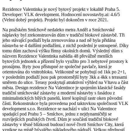
Rezidence Valentinka je nový bytový projekt v lokalitě Praha 5.
Developer: VLK development. Hodnocení novostavby.ai: 4.6/5
(Velmi dobrý projekt). Projekt byl dokončen v roce 2021.
Na pražském Smíchově nedaleko metra Anděl a Smíchovské
náplavky byl zrekonstruován dům v tradiční blokové zástavbě. Tři
jeho stávající podlaží byla zrenovována a nad ně byla přidána
nástavba se 4 dalšími podlažími, z nichž poslední je ustoupené. Díky
tomu dům zachová výšku římsy okolních domů. Výsledný dům s
názvem Rezidence Valentinka nabídla 48 převážně menších
bytových jednotek a přízemí bylo využito pro 3 nebytové prostory k
pronájmu. Byty jsou přístupné ze společné pavlače, která je
orientována do vnitrobloku. Velikostně se pohybují od 1kk po 2+1,
v posledním podlaží jsou pak prostornější byty 3kk a 4kk s terasami
směrem do ulice. Terasy poskytují atraktivní výhled na Vltavu a část
města. Design rezidence Na Valentince je spojením klasické fasády
tradiční smíchovské zástavby a moderní nástavby s fasádou z
minimalistických bílých panelů, které kopírují rastr oken původní
části. Rekonstrukce byla provedena pod taktovkou společnosti VLK
development s.r.o. Rezidence se nachází v ulici Na Valentince
spadající pod Prahu 5 – Smíchov, jednu z nejdynamičtěji se
rozvíjejících pražských čtvrtí. Dům je součástí tradiční blokové
zástavby v těsné blízkosti budoucí nové čtvrti Smíchov City, která
vznikne na místě bývalého nákladového nádraží. Velkou předností