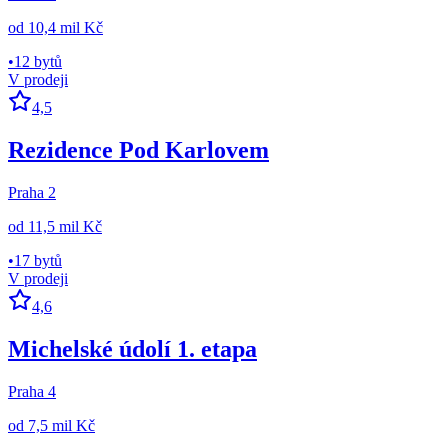
od
10,4 mil Kč
•
12 bytů
V prodeji
4,5
Rezidence Pod Karlovem
Praha 2
od
11,5 mil Kč
•
17 bytů
V prodeji
4,6
Michelské údolí 1. etapa
Praha 4
od
7,5 mil Kč