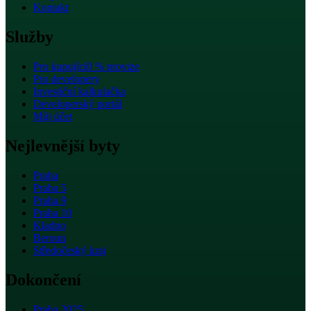
Kontakt
Služby
Pro kupující
0 % provize
Pro developery
Investiční kalkulačka
Developerský portál
Můj účet
Nejlevnější byty
Praha
Praha 5
Praha 9
Praha 10
Kladno
Beroun
Středočeský kraj
Dokončení
Praha 2025