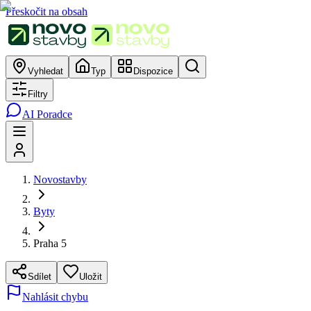
Přeskočit na obsah
Vyhledat
Typ
Dispozice
Filtry
AI Poradce
Novostavby
Byty
Praha 5
Sdílet
Uložit
Nahlásit chybu