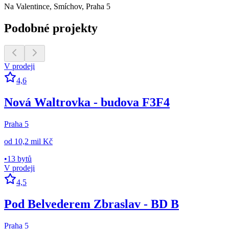
Na Valentince, Smíchov, Praha 5
Podobné projekty
V prodeji
4,6
Nová Waltrovka - budova F3F4
Praha 5
od
10,2 mil Kč
•
13 bytů
V prodeji
4,5
Pod Belvederem Zbraslav - BD B
Praha 5