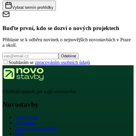
Vybrat termín prohlídky
Buďte první, kdo se dozví o nových projektech
Přihlaste se k odběru novinek o nejnovějších novostavbách v Praze
a okolí.
Odebírat
Souhlasím se
zpracováním osobních údajů
Chytřejší způsob, jak najít novostavbu.
Novostavby
Vyhledávání
AI poradce
Index cen novostaveb
Blog