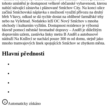
tohoto umístění je dostupnost veškeré občanské vybavenosti, kterou
nabízí stávající zástavba i plánované Smíchov City. Na konci ulice
začíná Smíchovská náplavka s možností využití přívozu na druhý
břeh Vltavy, odkud se dá rychle dostat na oblíbené farmářské trhy
nebo na Vyšehrad. Nedaleko leží OC Nový Smíchov s mnoha
obchody i kulturním vyžitím. Dostupnost rezidence je výborná
hlavně pomocí městské hromadné dopravy – Anděl je důležitým
dopravním uzlem, zastávka linky metra B Anděl a autobusové
nádraží Na Knížecí se nachází pouze 300 m od domu, stejně jako
mnoho tramvajových linek spojujících Smíchov se zbytkem města.
Hlavní přednosti
Automaticky získáno