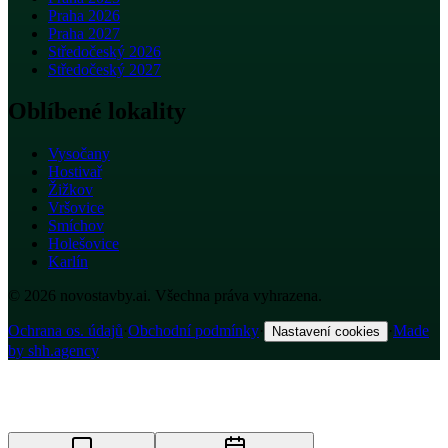
Praha 2026
Praha 2027
Středočeský 2026
Středočeský 2027
Oblíbené lokality
Vysočany
Hostivař
Žižkov
Vršovice
Smíchov
Holešovice
Karlín
© 2026 novostavby.ai. Všechna práva vyhrazena.
Ochrana os. údajů
·
Obchodní podmínky
·
·
Made
Nastavení cookies
by shh.agency