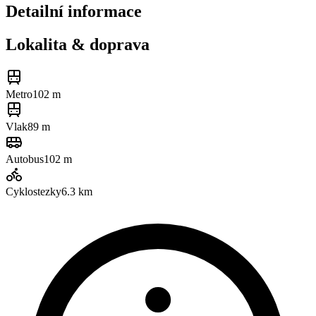
Detailní informace
Lokalita & doprava
Metro
102 m
Vlak
89 m
Autobus
102 m
Cyklostezky
6.3
km