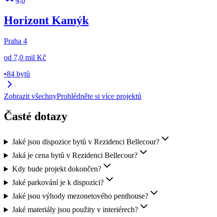
Horizont Kamýk
Praha 4
od
7,0 mil Kč
•
84 bytů
Zobrazit všechny
Prohlédněte si více projektů
Časté dotazy
Jaké jsou dispozice bytů v Rezidenci Bellecour?
Jaká je cena bytů v Rezidenci Bellecour?
Kdy bude projekt dokončen?
Jaké parkování je k dispozici?
Jaké jsou výhody mezonetového penthouse?
Jaké materiály jsou použity v interiérech?