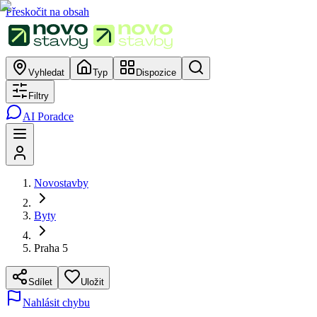
Přeskočit na obsah
Vyhledat
Typ
Dispozice
Filtry
AI Poradce
Novostavby
Byty
Praha 5
Sdílet
Uložit
Nahlásit chybu