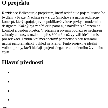
O projektu
Rezidence Bellecour je projektem, který redefinuje pojem luxusního
bydlení v Praze. Nachází se v srdci Smíchova a nabízí jedinečný
koncept, který spojuje prvorepublikové vilové prvky s moderním
designem. Každý byt zabírá celé patro a je navržen s důrazem na
komfort a osobní prostor. V přízemí a prvním podlaží se nacházejí
zahrady a terasy s rozlohou přes 300 m², což vytváří ideální místo
pro relaxaci. Exkluzivní mezonetový penthouse s pěti terasami
nabízí panoramatický výhled na Prahu. Tento projekt je ideální
volbou pro ty, kteří hledají spojení elegance a moderního životního
stylu.
Hlavní přednosti