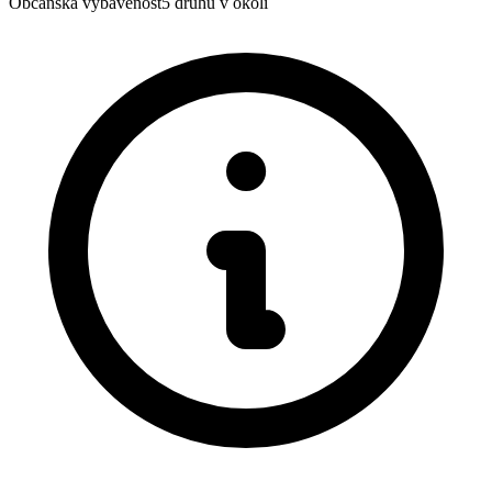
Občanská vybavenost
5
druhů v okolí