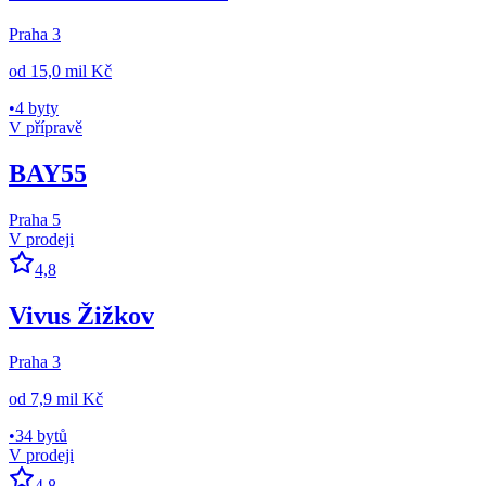
Praha 3
od
15,0 mil Kč
•
4 byty
V přípravě
BAY55
Praha 5
V prodeji
4,8
Vivus Žižkov
Praha 3
od
7,9 mil Kč
•
34 bytů
V prodeji
4,8