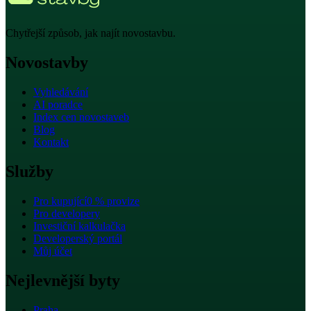
Chytřejší způsob, jak najít novostavbu.
Novostavby
Vyhledávání
AI poradce
Index cen novostaveb
Blog
Kontakt
Služby
Pro kupující
0 % provize
Pro developery
Investiční kalkulačka
Developerský portál
Můj účet
Nejlevnější byty
Praha