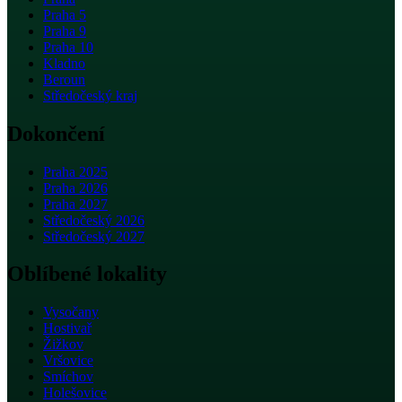
Praha 5
Praha 9
Praha 10
Kladno
Beroun
Středočeský kraj
Dokončení
Praha 2025
Praha 2026
Praha 2027
Středočeský 2026
Středočeský 2027
Oblíbené lokality
Vysočany
Hostivař
Žižkov
Vršovice
Smíchov
Holešovice