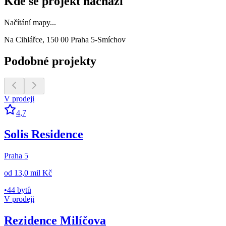
Kde se projekt nachází
Načítání mapy...
Na Cihlářce, 150 00 Praha 5-Smíchov
Podobné projekty
V prodeji
4,7
Solis Residence
Praha 5
od
13,0 mil Kč
•
44 bytů
V prodeji
Rezidence Milíčova