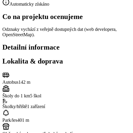
Automaticky získáno
Co na projektu ocenujeme
Odznaky vychází z veřejně dostupných dat (web developera,
OpenStreetMap).
Detailní informace
Lokalita & doprava
Autobus
142 m
Školy do 1 km
5
škol
🛝
Školky/hřiště
1
zařízení
Park/les
401 m