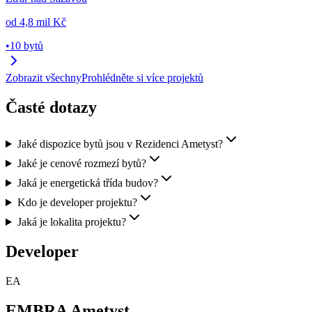
od
4,8 mil Kč
•
10 bytů
Zobrazit všechny
Prohlédněte si více projektů
Časté dotazy
Jaké dispozice bytů jsou v Rezidenci Ametyst?
Jaké je cenové rozmezí bytů?
Jaká je energetická třída budov?
Kdo je developer projektu?
Jaká je lokalita projektu?
Developer
EA
EMBRA Ametyst