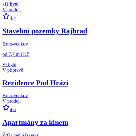
•
11 bytů
V prodeji
4,4
Stavební pozemky Rajhrad
Brno-venkov
od
7,7 mil Kč
•
9 bytů
V přípravě
Rezidence Pod Hrází
Brno-venkov
V prodeji
4,6
Apartmány za kinem
Žďár nad Sázavou