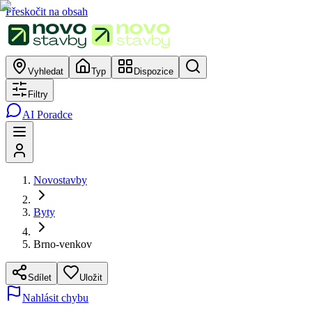
Přeskočit na obsah
Vyhledat
Typ
Dispozice
Filtry
AI Poradce
Novostavby
Byty
Brno-venkov
Sdílet
Uložit
Nahlásit chybu