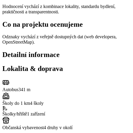
Hodnocení vychází z kombinace lokality, standardu bydlení,
praktičnosti a transparentnosti.
Co na projektu ocenujeme
Odznaky vychází z veřejně dostupných dat (web developera,
OpenStreetMap).
Detailní informace
Lokalita & doprava
Autobus
341 m
Školy do 1 km
4
školy
🛝
Školky/hřiště
1
zařízení
Občanská vybavenost
4
druhy v okolí