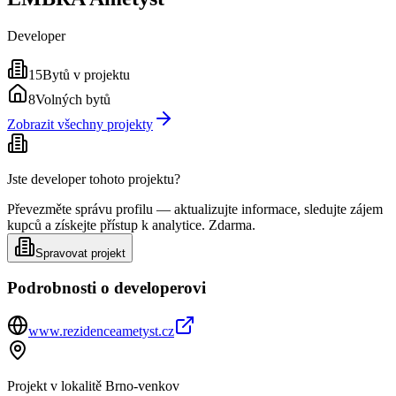
Developer
15
Bytů v projektu
8
Volných bytů
Zobrazit všechny projekty
Jste developer tohoto projektu?
Převezměte správu profilu — aktualizujte informace, sledujte zájem
kupců a získejte přístup k analytice. Zdarma.
Spravovat projekt
Podrobnosti o developerovi
www.rezidenceametyst.cz
Projekt v lokalitě
Brno-venkov