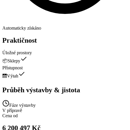
Automaticky získáno
Praktičnost
Úložné prostory
📦
Sklepy
Přístupnost
🛗
Výtah
Průběh výstavby & jistota
Fáze výstavby
V přípravě
Cena od
6 200 497 Kč