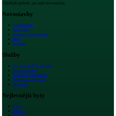
Chytřejší způsob, jak najít novostavbu.
Novostavby
Vyhledávání
AI poradce
Index cen novostaveb
Blog
Kontakt
Služby
Pro kupující
0 % provize
Pro developery
Investiční kalkulačka
Developerský portál
Můj účet
Nejlevnější byty
Praha
Praha 5
Praha 9