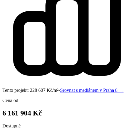
Tento projekt:
228 607
Kč/m²
·
Srovnat s mediánem v
Praha 8
→
Cena od
6 161 904 Kč
Dostupné