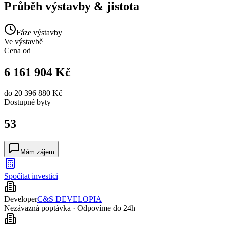
Průběh výstavby & jistota
Fáze výstavby
Ve výstavbě
Cena od
6 161 904 Kč
do
20 396 880 Kč
Dostupné
byty
53
Mám zájem
Spočítat investici
Developer
C&S DEVELOPIA
Nezávazná poptávka · Odpovíme do 24h