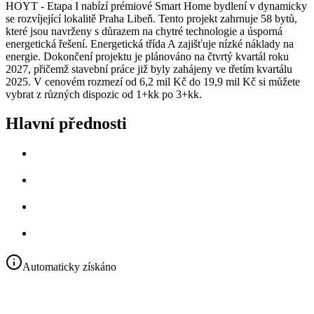
HOYT - Etapa I nabízí prémiové Smart Home bydlení v dynamicky
se rozvíjející lokalitě Praha Libeň. Tento projekt zahrnuje 58 bytů,
které jsou navrženy s důrazem na chytré technologie a úsporná
energetická řešení. Energetická třída A zajišťuje nízké náklady na
energie. Dokončení projektu je plánováno na čtvrtý kvartál roku
2027, přičemž stavební práce již byly zahájeny ve třetím kvartálu
2025. V cenovém rozmezí od 6,2 mil Kč do 19,9 mil Kč si můžete
vybrat z různých dispozic od 1+kk po 3+kk.
Hlavní přednosti
Automaticky získáno