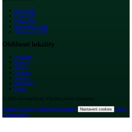
Praha 2025
Praha 2026
Praha 2027
Středočeský 2026
Středočeský 2027
Oblíbené lokality
Vysočany
Hostivař
Žižkov
Vršovice
Smíchov
Holešovice
Karlín
© 2026 novostavby.ai. Všechna práva vyhrazena.
Ochrana os. údajů
·
Obchodní podmínky
·
·
Made
Nastavení cookies
by shh.agency