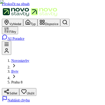
Přeskočit na obsah
Vyhledat
Typ
Dispozice
Filtry
AI Poradce
Novostavby
Byty
Praha 8
Sdílet
Uložit
Nahlásit chybu