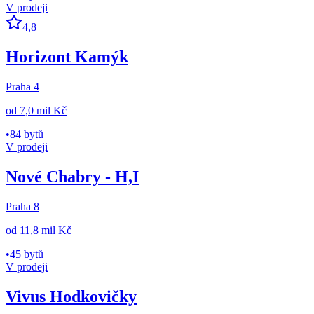
V prodeji
4,8
Horizont Kamýk
Praha 4
od
7,0 mil Kč
•
84 bytů
V prodeji
Nové Chabry - H,I
Praha 8
od
11,8 mil Kč
•
45 bytů
V prodeji
Vivus Hodkovičky