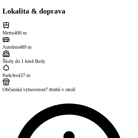
Lokalita & doprava
Metro
400 m
Autobus
489 m
Školy do 1 km
4
školy
Park/les
437 m
Občanská vybavenost
7
druhů v okolí