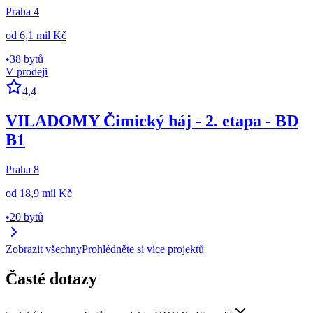
Praha 4
od
6,1 mil Kč
•
38 bytů
V prodeji
4,4
VILADOMY Čimický háj - 2. etapa - BD
B1
Praha 8
od
18,9 mil Kč
•
20 bytů
Zobrazit všechny
Prohlédněte si více projektů
Časté dotazy