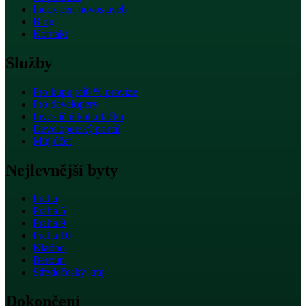
Index cen novostaveb
Blog
Kontakt
Služby
Pro kupující
0 % provize
Pro developery
Investiční kalkulačka
Developerský portál
Můj účet
Nejlevnější byty
Praha
Praha 5
Praha 9
Praha 10
Kladno
Beroun
Středočeský kraj
Dokončení