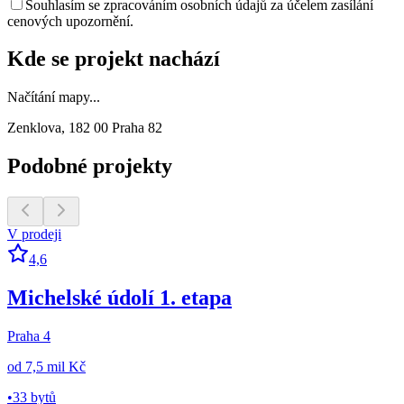
Souhlasím se zpracováním osobních údajů za účelem zasílání
cenových upozornění.
Kde se projekt nachází
Načítání mapy...
Zenklova, 182 00 Praha 82
Podobné projekty
V prodeji
4,6
Michelské údolí 1. etapa
Praha 4
od
7,5 mil Kč
•
33 bytů