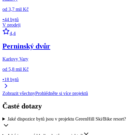
od
3,7 mil Kč
•
44 bytů
V prodeji
4,4
Perninský dvůr
Karlovy Vary
od
5,8 mil Kč
•
18 bytů
Zobrazit všechny
Prohlédněte si více projektů
Časté dotazy
Jaké dispozice bytů jsou v projektu GreenHill Ski/Bike resort?