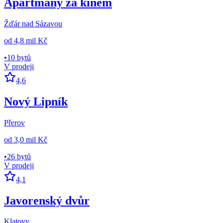
Apartmány za kinem
Žďár nad Sázavou
od
4,8 mil Kč
•
10 bytů
V prodeji
4,6
Nový Lipník
Přerov
od
3,0 mil Kč
•
26 bytů
V prodeji
4,1
Javorenský dvůr
Klatovy