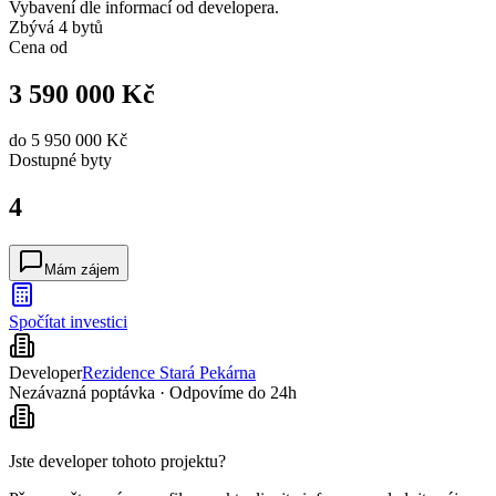
Vybavení dle informací od developera.
Zbývá 4 bytů
Cena od
3 590 000 Kč
do
5 950 000 Kč
Dostupné
byty
4
Mám zájem
Spočítat investici
Developer
Rezidence Stará Pekárna
Nezávazná poptávka · Odpovíme do 24h
Jste developer tohoto projektu?