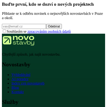
Buďte první, kdo se dozví o nových projektech
Přihlaste se k odběru novinek o nejnovějších novostavbách v Praze
a okolí.
Odebírat
Souhlasím se
zpracováním osobních údajů
Chytřejší způsob, jak najít novostavbu.
Novostavby
Vyhledávání
AI poradce
Index cen novostaveb
Blog
Kontakt
Služby