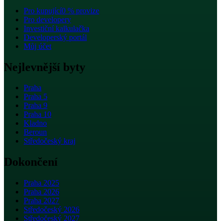
Pro kupující
0 % provize
Pro developery
Investiční kalkulačka
Developerský portál
Můj účet
Nejlevnější byty
Praha
Praha 5
Praha 9
Praha 10
Kladno
Beroun
Středočeský kraj
Dokončení
Praha 2025
Praha 2026
Praha 2027
Středočeský 2026
Středočeský 2027