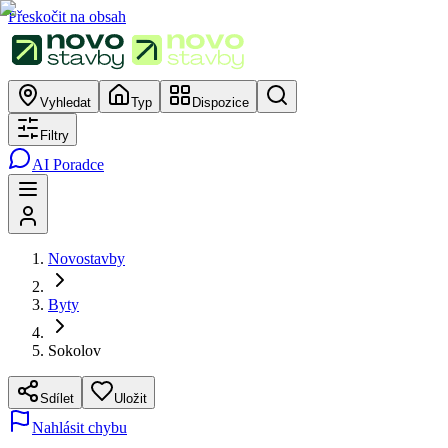
Přeskočit na obsah
Vyhledat
Typ
Dispozice
Filtry
AI Poradce
Novostavby
Byty
Sokolov
Sdílet
Uložit
Nahlásit chybu