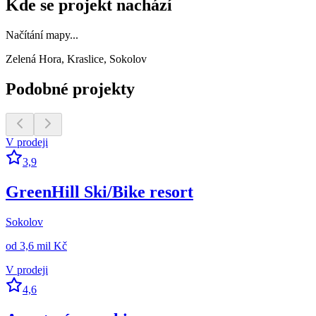
Kde se projekt nachází
Načítání mapy...
Zelená Hora, Kraslice, Sokolov
Podobné projekty
V prodeji
3,9
GreenHill Ski/Bike resort
Sokolov
od
3,6 mil Kč
V prodeji
4,6