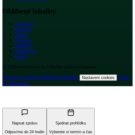
Oblíbené lokality
Vysočany
Hostivař
Žižkov
Vršovice
Smíchov
Holešovice
Karlín
© 2026 novostavby.ai. Všechna práva vyhrazena.
Ochrana os. údajů
·
Obchodní podmínky
·
·
Made
Nastavení cookies
by shh.agency
Napsat zprávu
Sjednat prohlídku
Odpovíme do 24 hodin
Vyberete si termín a čas