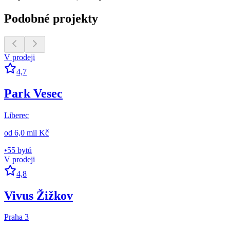
Podobné projekty
V prodeji
4,7
Park Vesec
Liberec
od
6,0 mil Kč
•
55 bytů
V prodeji
4,8
Vivus Žižkov
Praha 3