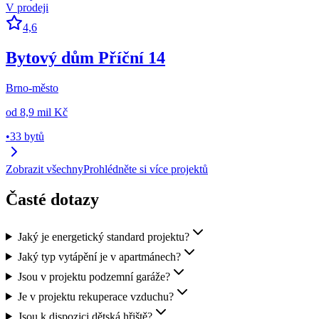
V prodeji
4,6
Bytový dům Příční 14
Brno-město
od
8,9 mil Kč
•
33 bytů
Zobrazit všechny
Prohlédněte si více projektů
Časté dotazy
Jaký je energetický standard projektu?
Jaký typ vytápění je v apartmánech?
Jsou v projektu podzemní garáže?
Je v projektu rekuperace vzduchu?
Jsou k dispozici dětská hřiště?