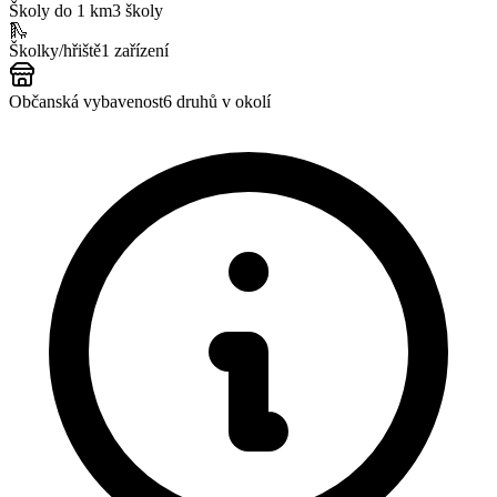
Školy do 1 km
3
školy
🛝
Školky/hřiště
1
zařízení
Občanská vybavenost
6
druhů v okolí