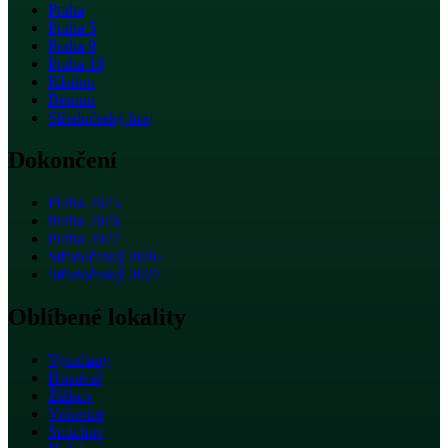
Praha
Praha 5
Praha 9
Praha 10
Kladno
Beroun
Středočeský kraj
Dokončení
Praha 2025
Praha 2026
Praha 2027
Středočeský 2026
Středočeský 2027
Oblíbené lokality
Vysočany
Hostivař
Žižkov
Vršovice
Smíchov