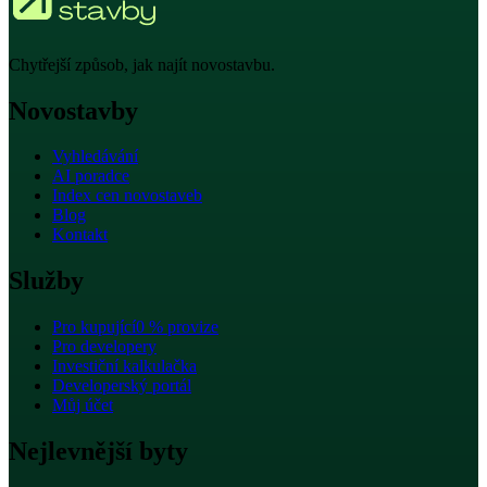
Chytřejší způsob, jak najít novostavbu.
Novostavby
Vyhledávání
AI poradce
Index cen novostaveb
Blog
Kontakt
Služby
Pro kupující
0 % provize
Pro developery
Investiční kalkulačka
Developerský portál
Můj účet
Nejlevnější byty