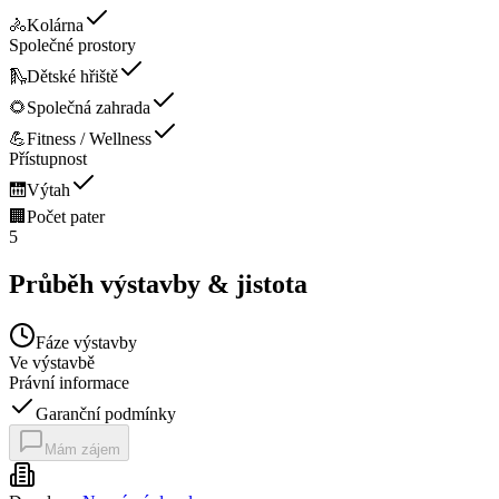
🚴
Kolárna
Společné prostory
🛝
Dětské hřiště
🌻
Společná zahrada
💪
Fitness / Wellness
Přístupnost
🛗
Výtah
🏢
Počet pater
5
Průběh výstavby & jistota
Fáze výstavby
Ve výstavbě
Právní informace
Garanční podmínky
Mám zájem