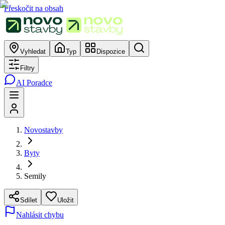
Přeskočit na obsah
Vyhledat
Typ
Dispozice
Filtry
AI Poradce
Novostavby
Byty
Semily
Sdílet
Uložit
Nahlásit chybu