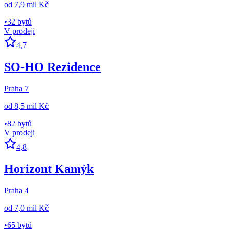
od
7,9 mil Kč
•
32 bytů
V prodeji
4,7
SO-HO Rezidence
Praha 7
od
8,5 mil Kč
•
82 bytů
V prodeji
4,8
Horizont Kamýk
Praha 4
od
7,0 mil Kč
•
65 bytů