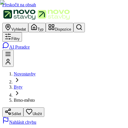
Přeskočit na obsah
Vyhledat
Typ
Dispozice
Filtry
AI Poradce
Novostavby
Byty
Brno-město
Sdílet
Uložit
Nahlásit chybu