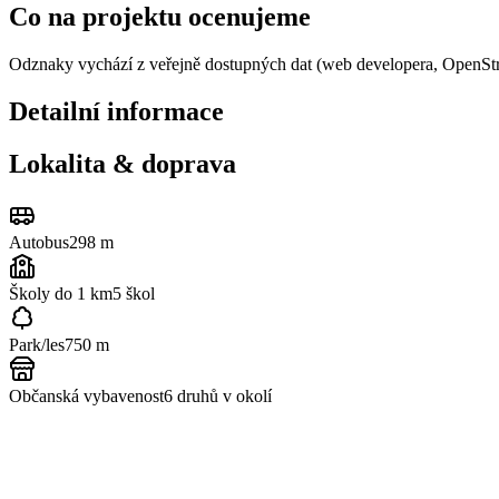
Co na projektu ocenujeme
Odznaky vychází z veřejně dostupných dat (web developera, OpenSt
Detailní informace
Lokalita & doprava
Autobus
298 m
Školy do 1 km
5
škol
Park/les
750 m
Občanská vybavenost
6
druhů v okolí