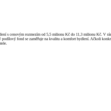
ení s cenovým rozmezím od 5,5 milionu Kč do 11,3 milionu Kč. V rámci
odílový fond se zaměřuje na kvalitu a komfort bydlení. Ačkoli konkrét
tele.